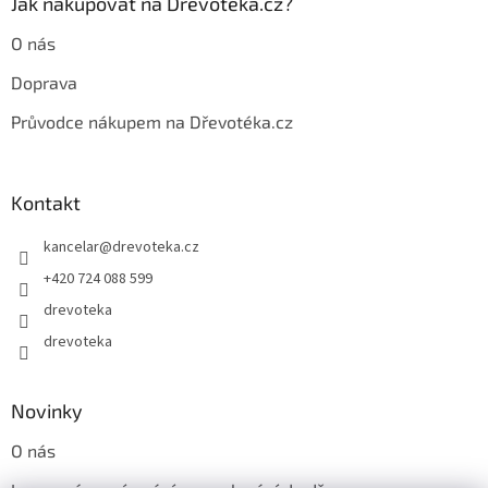
Jak nakupovat na Dřevotéka.cz?
v
ý
O nás
p
i
Doprava
s
u
Průvodce nákupem na Dřevotéka.cz
Kontakt
kancelar
@
drevoteka.cz
+420 724 088 599
drevoteka
drevoteka
Novinky
O nás