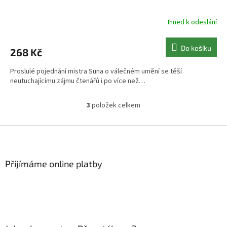
Ihned k odeslání
Do košíku
268 Kč
Proslulé pojednání mistra Suna o válečném umění se těší
neutuchajícímu zájmu čtenářů i po více než…
3
položek celkem
O
v
l
Z
á
á
d
p
a
a
Přijímáme online platby
c
t
í
í
p
r
v
k
y