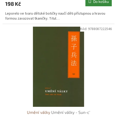
Do košíku
198 Kč
Leporelo ve tvaru dětské botičky naučí děti přístupnou a hravou
formou zavazovat tkaničky. Titul…
Kód:
9788087222546
Umění války
Umění války - Sun-c'