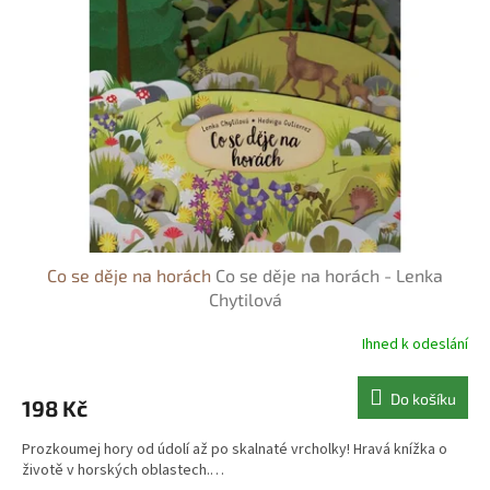
s
o
p
d
r
u
o
k
d
t
u
ů
k
t
ů
Co se děje na horách
Co se děje na horách - Lenka
Chytilová
Ihned k odeslání
Do košíku
198 Kč
Prozkoumej hory od údolí až po skalnaté vrcholky! Hravá knížka o
životě v horských oblastech.…