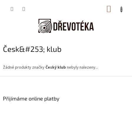
Přejít
NÁKUP
na
obsah
KOŠÍK
Česk&#253; klub
Žádné produkty značky
Český klub
nebyly nalezeny...
Z
á
p
a
Přijímáme online platby
t
í