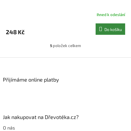
Ihned k odeslání
Do košíku
248 Kč
5
položek celkem
O
v
l
Z
á
á
d
p
a
a
Přijímáme online platby
c
t
í
í
p
r
v
k
y
Jak nakupovat na Dřevotéka.cz?
v
ý
O nás