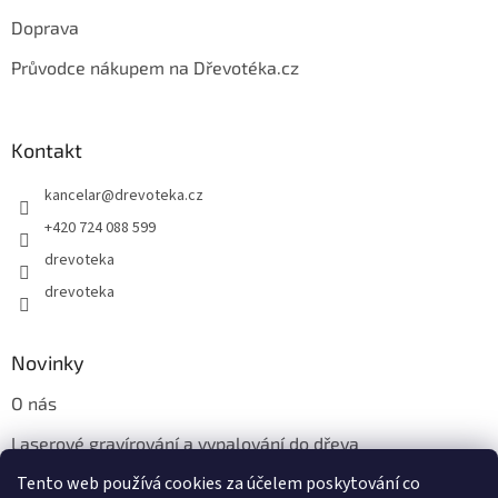
p
i
Doprava
s
u
Průvodce nákupem na Dřevotéka.cz
Kontakt
kancelar
@
drevoteka.cz
+420 724 088 599
drevoteka
drevoteka
Novinky
O nás
Laserové gravírování a vypalování do dřeva
Tento web používá cookies za účelem poskytování co
Proč jíst z přírodních dřevěných talířů: Ekologická a Stylová