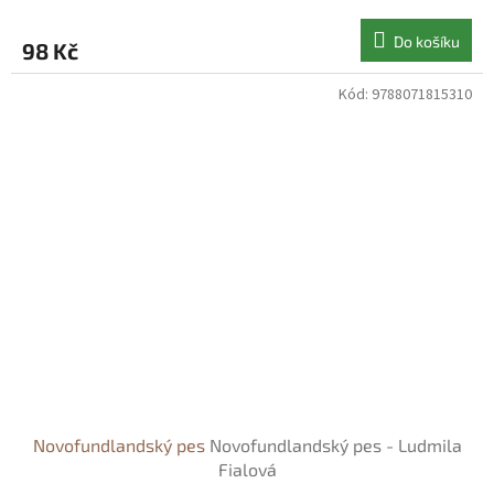
Do košíku
98 Kč
Kód:
9788071815310
Novofundlandský pes
Novofundlandský pes - Ludmila
Fialová