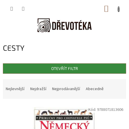
Přejít
NÁKUP
na
obsah
KOŠÍK
CESTY
OTEVŘÍT FILTR
Ř
a
Nejlevnější
Nejdražší
Nejprodávanější
Abecedně
z
e
V
n
Kód:
9788071813606
ý
í
p
p
i
r