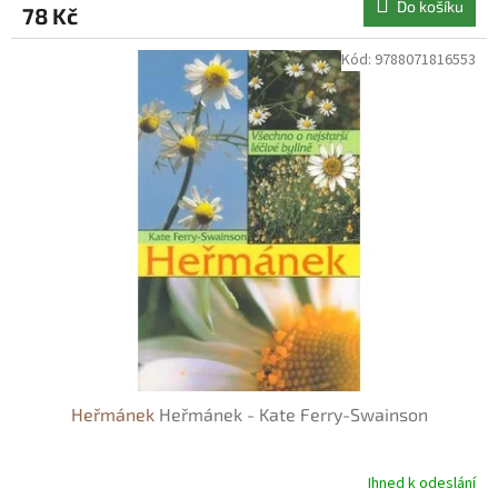
Do košíku
78 Kč
Kód:
9788071816553
Heřmánek
Heřmánek - Kate Ferry-Swainson
Ihned k odeslání