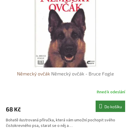
s
o
p
d
r
u
o
k
d
t
u
ů
k
t
ů
Německý ovčák
Německý ovčák - Bruce Fogle
Ihned k odeslání
Do košíku
68 Kč
Bohatě ilustrovaná příručka, která vám umožní pochopit svého
čistokrevného psa, starat se o něj a…