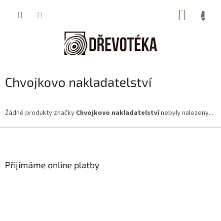
Přejít
NÁKUP
na
obsah
KOŠÍK
Chvojkovo nakladatelství
Žádné produkty značky
Chvojkovo nakladatelství
nebyly nalezeny...
Z
á
p
a
Přijímáme online platby
t
í