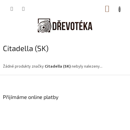
Přejít
NÁKUP
na
obsah
KOŠÍK
Citadella (SK)
Žádné produkty značky
Citadella (SK)
nebyly nalezeny...
Z
á
p
a
Přijímáme online platby
t
í