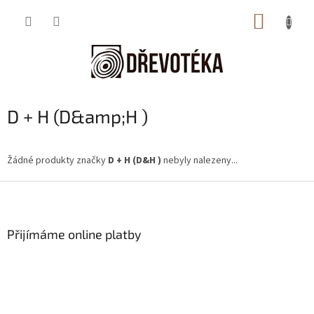
Přejít
NÁKUP
na
obsah
KOŠÍK
D + H (D&amp;H )
Žádné produkty značky
D + H (D&H )
nebyly nalezeny...
Z
á
p
a
Přijímáme online platby
t
í