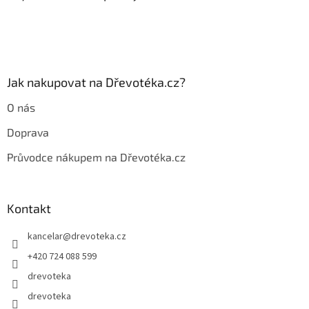
r
t
v
í
k
y
v
ý
p
Jak nakupovat na Dřevotéka.cz?
i
s
O nás
u
Doprava
Průvodce nákupem na Dřevotéka.cz
Kontakt
kancelar
@
drevoteka.cz
+420 724 088 599
drevoteka
drevoteka