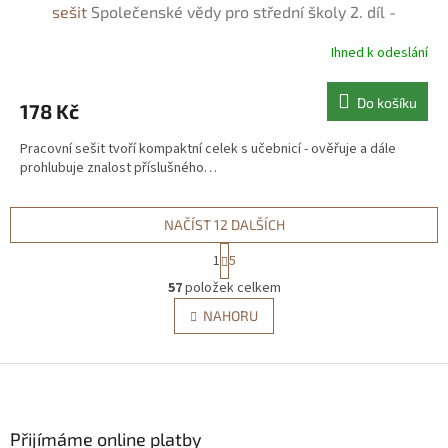
sešit
Společenské vědy pro střední školy 2. díl -
Pracovní sešit - Denisa Denglerová
Ihned k odeslání
Do košíku
178 Kč
Pracovní sešit tvoří kompaktní celek s učebnicí - ověřuje a dále
prohlubuje znalost příslušného…
NAČÍST 12 DALŠÍCH
S
1
5
t
O
r
57
položek celkem
v
á
l
NAHORU
n
á
k
d
o
v
Z
a
á
c
á
n
í
p
í
p
a
Přijímáme online platby