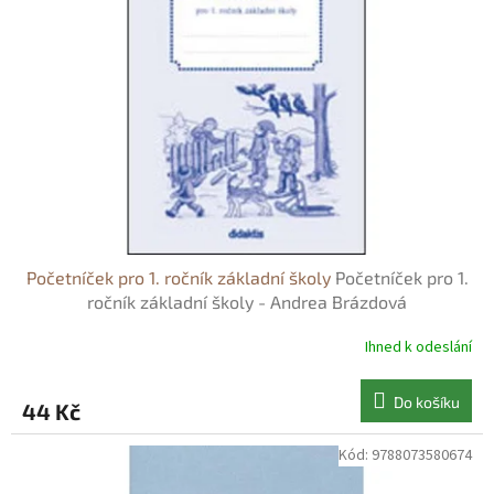
s
o
p
d
r
u
o
k
d
t
u
ů
k
t
ů
Početníček pro 1. ročník základní školy
Početníček pro 1.
ročník základní školy - Andrea Brázdová
Ihned k odeslání
Do košíku
44 Kč
Kód:
9788073580674