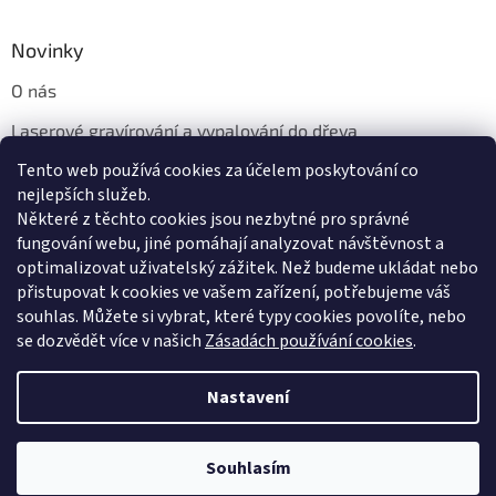
Novinky
O nás
Laserové gravírování a vypalování do dřeva
Tento web používá cookies za účelem poskytování co
Proč jíst z přírodních dřevěných talířů: Ekologická a Stylová
Volba
nejlepších služeb.
Některé z těchto cookies jsou nezbytné pro správné
fungování webu, jiné pomáhají analyzovat návštěvnost a
optimalizovat uživatelský zážitek. Než budeme ukládat nebo
přistupovat k cookies ve vašem zařízení, potřebujeme váš
souhlas. Můžete si vybrat, které typy cookies povolíte, nebo
se dozvědět více v našich
Zásadách používání cookies
.
Vytvořil Shoptet
Nastavení
Copyright 2026
Dřevotéka
. Všechna práva vyhrazena.
Upravit
Souhlasím
nastavení cookies