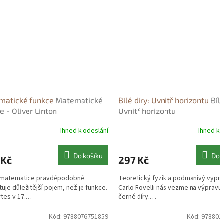
matické funkce
Matematické
Bílé díry: Uvnitř horizontu
Bíl
e - Oliver Linton
Uvnitř horizontu
Ihned k odeslání
Ihned k
Do košíku
Do
 Kč
297 Kč
é matematice pravděpodobně
Teoretický fyzik a podmanivý vyp
tuje důležitější pojem, než je funkce.
Carlo Rovelli nás vezme na výpravu
tes v 17.…
černé díry.…
Kód:
9788076751859
Kód:
97880