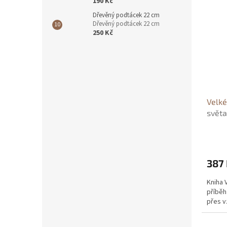
190 Kč
Dřevěný podtácek 22 cm
Dřevěný podtácek 22 cm
250 Kč
Velké
světa
387
Kniha 
příběh
přes v