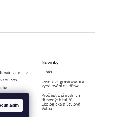
Novinky
O nás
lar
@
drevoteka.cz
724 088 599
Laserové gravírování a
vypalování do dřeva
teka
Proč jíst z přírodních
teka
dřevěných talířů:
Ekologická a Stylová
Souhlasím
Volba