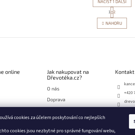
NAČÍST 1 DALŠÍ
S
1
2
O
t
r
v
NAHORU
á
l
n
á
k
d
o
a
v
c
á
í
n
p
í
r
e online
Jak nakupovat na
Kontakt
v
Dřevotéka.cz?
k
y
kance
O nás
v
+420 
ý
Doprava
p
drevo
i
Průvodce nákupem na
drevo
s
Dřevotéka.cz
užívá cookies za účelem poskytování co nejlepších
u
chto cookies jsou nezbytné pro správné fungování webu,