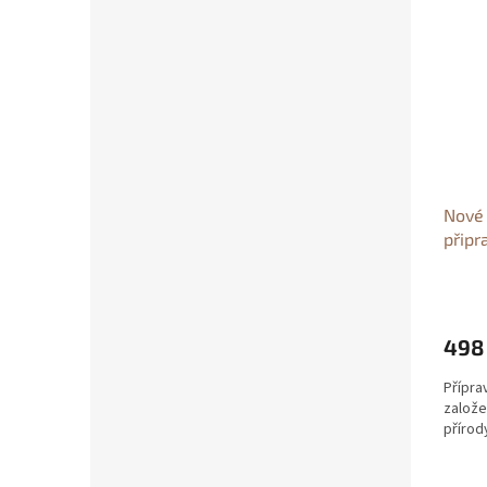
Nové 
připr
ostro
připr
Cílek
498
Přípra
založe
přírod