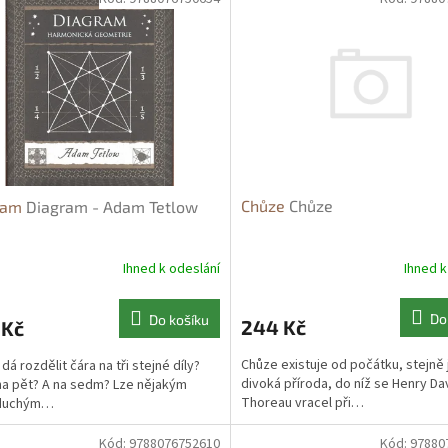
Chůze
Chůze
ram
Diagram - Adam Tetlow
Ihned k
Ihned k odeslání
Do
Do košíku
244 Kč
 Kč
Chůze existuje od počátku, stejně 
dá rozdělit čára na tři stejné díly?
divoká příroda, do níž se Henry Da
a pět? A na sedm? Lze nějakým
Thoreau vracel při…
duchým…
Kód:
9788076752610
Kód:
97880