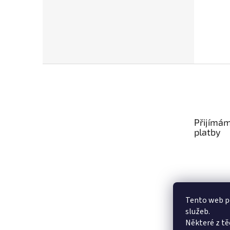
Z
á
p
a
t
Přijímám
í
platby
Tento web po
služeb.
Některé z tě