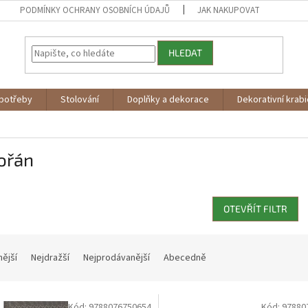
PODMÍNKY OCHRANY OSOBNÍCH ÚDAJŮ
JAK NAKUPOVAT
HLEDAT
potřeby
Stolování
Doplňky a dekorace
Dekorativní krab
ořán
OTEVŘÍT FILTR
nější
Nejdražší
Nejprodávanější
Abecedně
Kód:
9788076750654
Kód:
97880