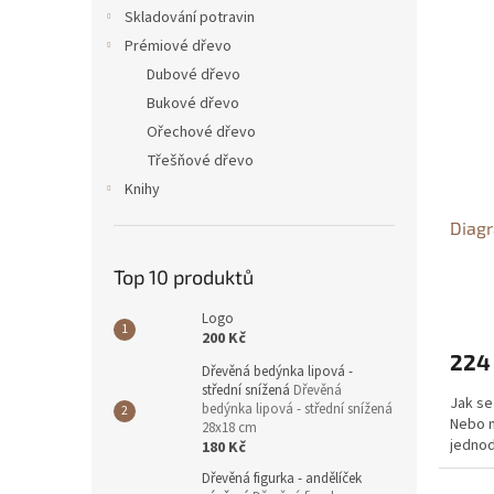
n
ý
í
Skladování potravin
e
p
p
Prémiové dřevo
l
i
r
Dubové dřevo
s
o
Bukové dřevo
p
d
Ořechové dřevo
r
u
o
k
Třešňové dřevo
d
t
Knihy
u
ů
Diag
k
t
Top 10 produktů
ů
Logo
200 Kč
224
Dřevěná bedýnka lipová -
střední snížená
Dřevěná
Jak se 
bedýnka lipová - střední snížená
Nebo n
28x18 cm
jedno
180 Kč
Dřevěná figurka - andělíček