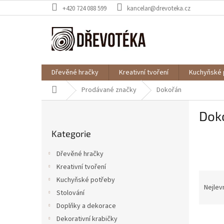
Přejít
+420 724 088 599
kancelar@drevoteka.cz
na
obsah
Dřevěné hračky
Kreativní tvoření
Kuchyňské 
Domů
Prodávané značky
Dokořán
P
Dok
o
Přeskočit
s
Kategorie
kategorie
t
r
Dřevěné hračky
a
Kreativní tvoření
n
Ř
Kuchyňské potřeby
n
a
Nejlev
í
Stolování
z
p
Doplňky a dekorace
e
a
V
n
Dekorativní krabičky