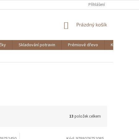
Přihlášení
NÁKUPNÍ
Prázdný košík
KOŠÍK
ičky
Skladování potravin
Prémiové dřevo
Knihy
13
položek celkem
76752450
Kód:
9788076752085