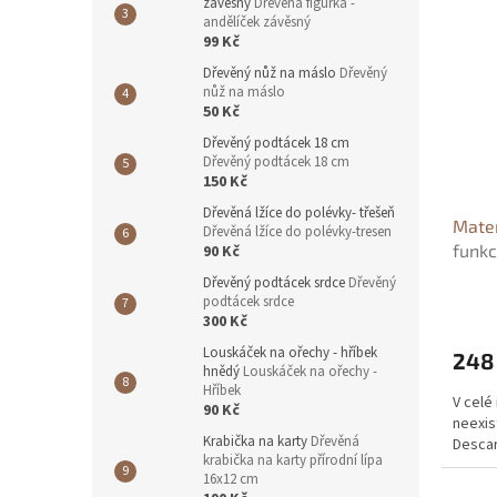
závěsný
Dřevěná figurka -
andělíček závěsný
99 Kč
Dřevěný nůž na máslo
Dřevěný
nůž na máslo
50 Kč
Dřevěný podtácek 18 cm
Dřevěný podtácek 18 cm
150 Kč
Dřevěná lžíce do polévky- třešeň
Mate
Dřevěná lžíce do polévky-tresen
funkc
90 Kč
Dřevěný podtácek srdce
Dřevěný
podtácek srdce
300 Kč
Louskáček na ořechy - hříbek
248
hnědý
Louskáček na ořechy -
Hříbek
V cel
90 Kč
neexis
Krabička na karty
Dřevěná
Descar
krabička na karty přírodní lípa
16x12 cm