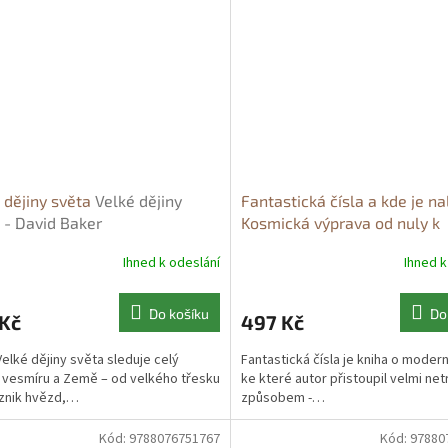
 dějiny světa
Velké dějiny
Fantastická čísla a kde je na
 - David Baker
Kosmická výprava od nuly k
nekonečnu
Fantastická čísla
Ihned k odeslání
Ihned k
je nalézt: Kosmická výprava 
k nekonečnu - Antonio Padil
Do košíku
Do
 Kč
497 Kč
Velké dějiny světa sleduje celý
Fantastická čísla je kniha o modern
 vesmíru a Země – od velkého třesku
ke které autor přistoupil velmi ne
znik hvězd,…
způsobem -…
Kód:
9788076751767
Kód:
97880