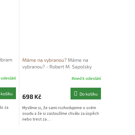
říbram
Máme na vybranou?
Máme na
vybranou? - Robert M. Sapolsky
 odeslání
Ihned k odeslání
 košíku
Do košíku
698 Kč
lo za
Myslíme si, že sami rozhodujeme o svém
osudu a že si zasloužíme chválu za úspěch
nebo trest za…