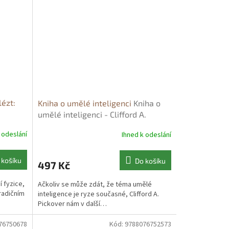
lézt:
Kniha o umělé inteligenci
Kniha o
umělé inteligenci - Clifford A.
 a kde
Pickover
 odeslání
Ihned k odeslání
od nuly
la
 košíku
Do košíku
497 Kč
í fyzice,
Ačkoliv se může zdát, že téma umělé
tradičním
inteligence je ryze současné, Clifford A.
Pickover nám v další…
76750678
Kód:
9788076752573