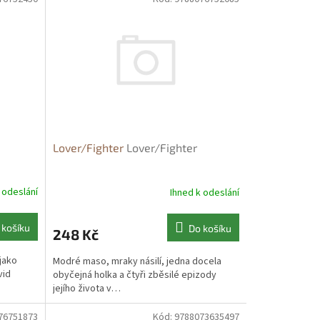
Lover/Fighter
Lover/Fighter
 odeslání
Ihned k odeslání
 košíku
Do košíku
248 Kč
jako
Modré maso, mraky násilí, jedna docela
vid
obyčejná holka a čtyři zběsilé epizody
jejího života v…
76751873
Kód:
9788073635497