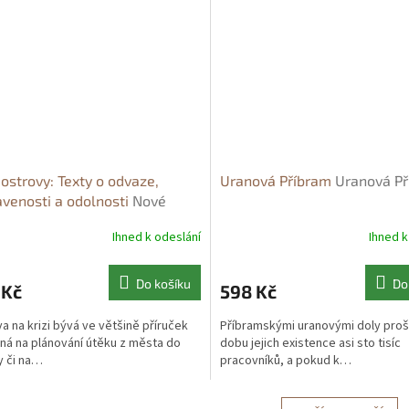
ostrovy: Texty o odvaze,
Uranová Příbram
Uranová P
avenosti a odolnosti
Nové
vy: Texty o odvaze,
Ihned k odeslání
Ihned k
avenosti a odolnosti - Václav
Do košíku
Do
 Kč
598 Kč
va na krizi bývá ve většině příruček
Příbramskými uranovými doly proš
ná na plánování útěku z města do
dobu jejich existence asi sto tisíc
y či na…
pracovníků, a pokud k…