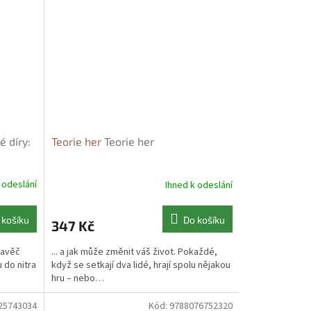
é díry:
Teorie her
Teorie her
 odeslání
Ihned k odeslání
 košíku
Do košíku
347 Kč
ravěč
... a jak může změnit váš život. Pokaždé,
 do nitra
když se setkají dva lidé, hrají spolu nějakou
hru – nebo…
25743034
Kód:
9788076752320