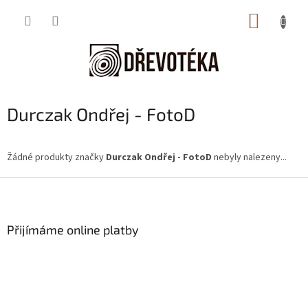
Přejít
NÁKUP
na
obsah
KOŠÍK
Durczak Ondřej - FotoD
Žádné produkty značky
Durczak Ondřej - FotoD
nebyly nalezeny...
Z
á
p
a
Přijímáme online platby
t
í