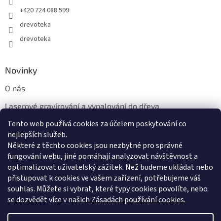
+420 724 088 599
drevoteka
drevoteka
Novinky
O nás
Laserové gravírování a vypalování do dřeva
Tento web používá cookies za účelem poskytování co
Proč jíst z přírodních dřevěných talířů: Ekologická a Stylová
Volba
nejlepších služeb.
Některé z těchto cookies jsou nezbytné pro správné
fungování webu, jiné pomáhají analyzovat návštěvnost a
optimalizovat uživatelský zážitek. Než budeme ukládat nebo
přistupovat k cookies ve vašem zařízení, potřebujeme váš
souhlas. Můžete si vybrat, které typy cookies povolíte, nebo
se dozvědět více v našich
Zásadách používání cookies
.
Vytvořil Shoptet