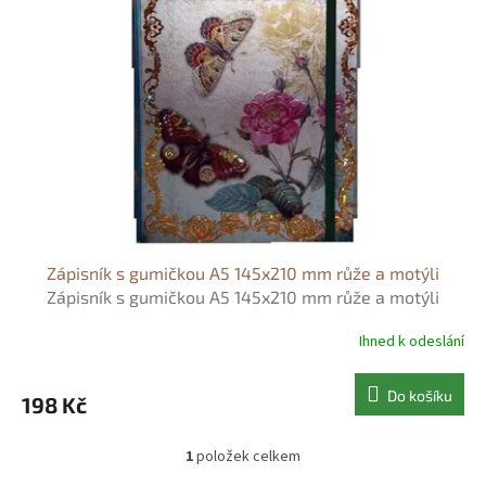
s
o
p
d
r
u
o
k
d
t
u
ů
k
t
ů
Zápisník s gumičkou A5 145x210 mm růže a motýli
Zápisník s gumičkou A5 145x210 mm růže a motýli
Ihned k odeslání
Do košíku
198 Kč
1
položek celkem
O