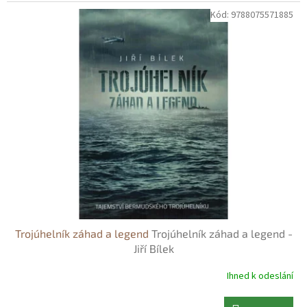
Kód:
9788075571885
Trojúhelník záhad a legend
Trojúhelník záhad a legend -
Jiří Bílek
Ihned k odeslání