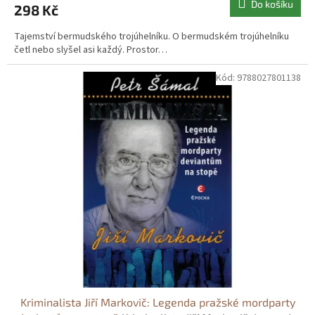
Do košíku
298 Kč
Tajemství bermudského trojúhelníku. O bermudském trojúhelníku
četl nebo slyšel asi každý. Prostor…
Kód:
9788027801138
Kriminalista Jiří Markovič: Legenda pražské mordparty