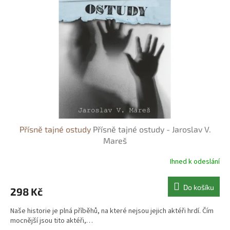
s
o
p
d
r
u
o
k
d
t
u
ů
k
t
ů
Přísně tajné ostudy
Přísně tajné ostudy - Jaroslav V.
Mareš
Ihned k odeslání
Do košíku
298 Kč
Naše historie je plná příběhů, na které nejsou jejich aktéři hrdí. Čím
mocnější jsou tito aktéři,…