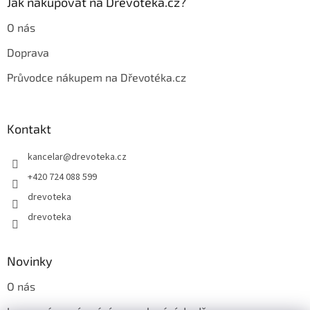
Jak nakupovat na Dřevotéka.cz?
v
ý
O nás
p
i
Doprava
s
u
Průvodce nákupem na Dřevotéka.cz
Kontakt
kancelar
@
drevoteka.cz
+420 724 088 599
drevoteka
drevoteka
Novinky
O nás