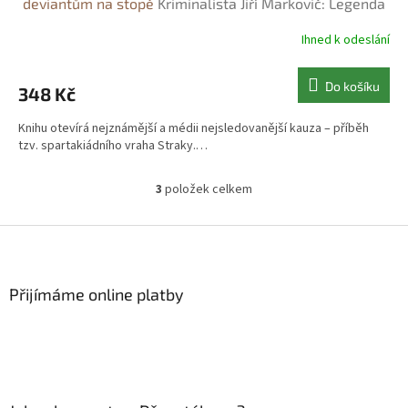
deviantům na stopě
Kriminalista Jiří Markovič: Legenda
pražské mordparty deviantům na stopě - Petr Šámal
Ihned k odeslání
Do košíku
348 Kč
Knihu otevírá nejznámější a médii nejsledovanější kauza – příběh
tzv. spartakiádního vraha Straky.…
3
položek celkem
O
v
l
Z
á
á
d
p
a
a
Přijímáme online platby
c
t
í
í
p
r
v
k
y