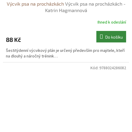
Výcvik psa na procházkách
Výcvik psa na procházkách -
Katrin Hagmannová
Ihned k odeslání
Do košíku
88 Kč
Šestitýdenní výcvikový plán je určený především pro majitele, kteří
na dlouhý a náročný trénink…
Kód:
9788024286082