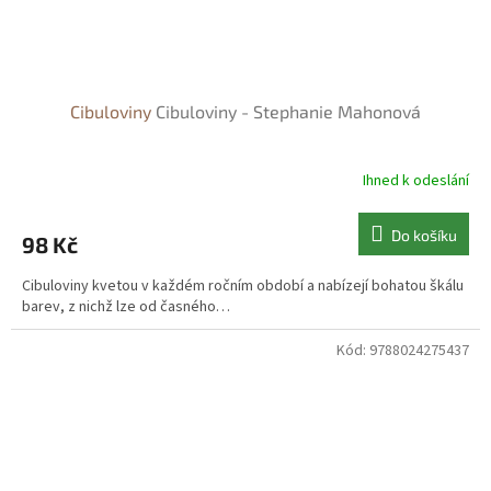
Cibuloviny
Cibuloviny - Stephanie Mahonová
Ihned k odeslání
Do košíku
98 Kč
Cibuloviny kvetou v každém ročním období a nabízejí bohatou škálu
barev, z nichž lze od časného…
Kód:
9788024275437