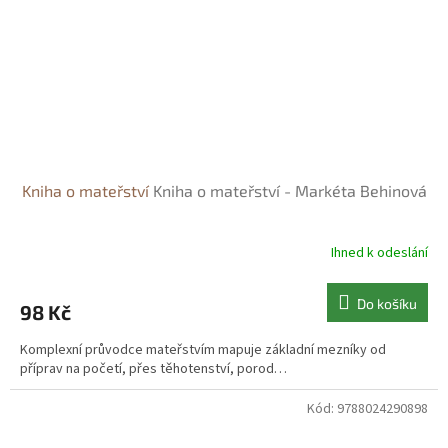
Kniha o mateřství
Kniha o mateřství - Markéta Behinová
Ihned k odeslání
Do košíku
98 Kč
Komplexní průvodce mateřstvím mapuje základní mezníky od
příprav na početí, přes těhotenství, porod…
Kód:
9788024290898