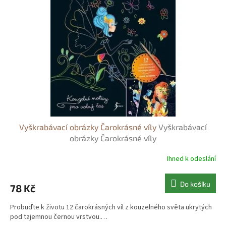
s
o
p
d
r
u
o
k
d
t
u
ů
k
t
ů
Vyškrabávací obrázky Čarokrásné víly
Vyškrabávací
obrázky Čarokrásné víly
Ihned k odeslání
Do košíku
78 Kč
Probuďte k životu 12 čarokrásných víl z kouzelného světa ukrytých
pod tajemnou černou vrstvou.…