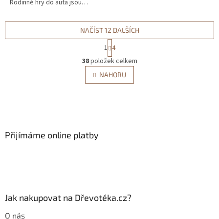
Rodinné hry do auta jsou…
NAČÍST 12 DALŠÍCH
S
1
4
t
O
r
38
položek celkem
v
á
l
NAHORU
n
á
k
d
o
v
Z
a
á
c
á
n
í
p
í
p
a
Přijímáme online platby
r
t
v
í
k
y
v
ý
p
Jak nakupovat na Dřevotéka.cz?
i
s
O nás