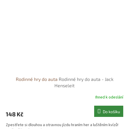
Rodinné hry do auta
Rodinné hry do auta - Jack
Henseleit
Ihned k odeslání
Do košíku
148 Kč
Zpestřete si dlouhou a otravnou jízdu hraním her a luštěním kvízů!