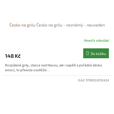
Česko na grilu
Česko na grilu - neznámý - neuveden
Ihned k odeslání
Do košíku
148 Kč
Rozpálené grily, slunce nad hlavou, ale i napětí a pořádná dávka
emocí, to přinesla soutěžní…
Kód:
9788024293424