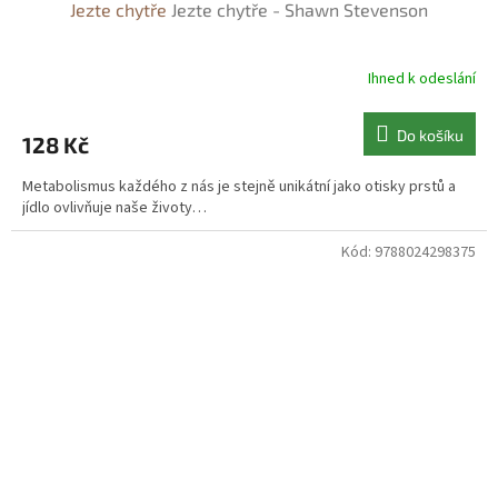
Jezte chytře
Jezte chytře - Shawn Stevenson
Ihned k odeslání
Do košíku
128 Kč
Metabolismus každého z nás je stejně unikátní jako otisky prstů a
jídlo ovlivňuje naše životy…
Kód:
9788024298375