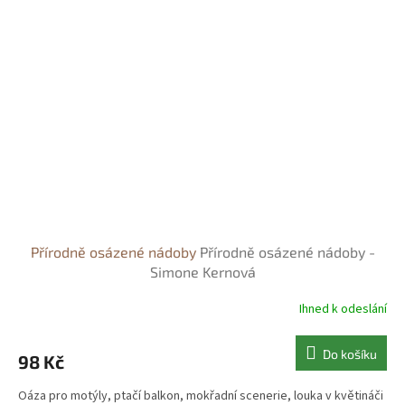
Přírodně osázené nádoby
Přírodně osázené nádoby -
Simone Kernová
Ihned k odeslání
Do košíku
98 Kč
Oáza pro motýly, ptačí balkon, mokřadní scenerie, louka v květináči