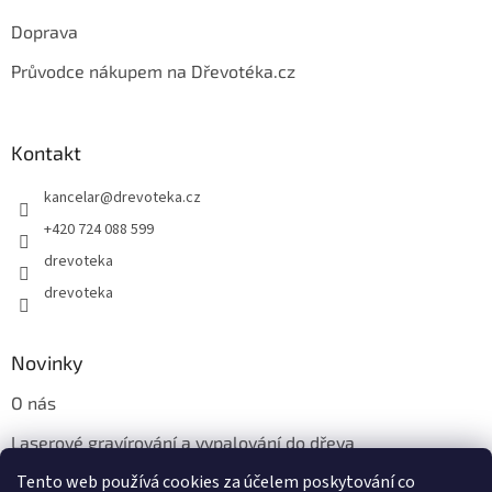
u
Doprava
Průvodce nákupem na Dřevotéka.cz
Kontakt
kancelar
@
drevoteka.cz
+420 724 088 599
drevoteka
drevoteka
Novinky
O nás
Laserové gravírování a vypalování do dřeva
Tento web používá cookies za účelem poskytování co
Proč jíst z přírodních dřevěných talířů: Ekologická a Stylová