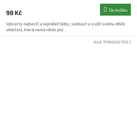
Do košíku
98 Kč
Vybrat ty nejhezčí a nejměkčí látky, sednout si a ušít svému dítěti
oblečení, které nemá nikdo jiný…
Kód:
9788024279312