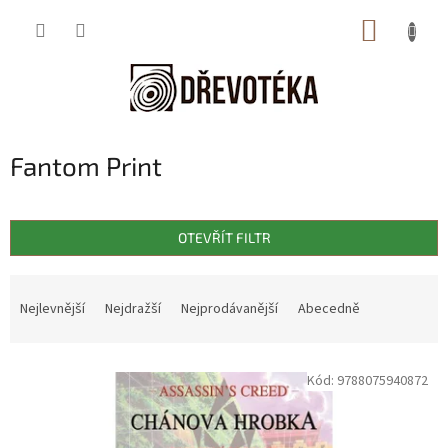
Přejít
NÁKUP
na
obsah
KOŠÍK
Fantom Print
OTEVŘÍT FILTR
Ř
a
Nejlevnější
Nejdražší
Nejprodávanější
Abecedně
z
e
V
n
Kód:
9788075940872
ý
í
p
p
i
r