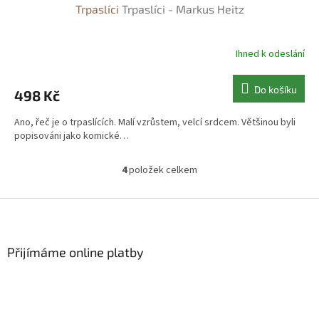
Trpaslíci
Trpaslíci - Markus Heitz
Ihned k odeslání
Do košíku
498 Kč
Ano, řeč je o trpaslících. Malí vzrůstem, velcí srdcem. Většinou byli
popisováni jako komické…
4
položek celkem
O
v
l
Z
á
á
d
p
a
a
Přijímáme online platby
c
t
í
í
p
r
v