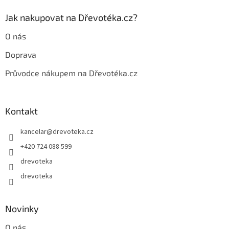
k
y
Jak nakupovat na Dřevotéka.cz?
v
ý
O nás
p
i
Doprava
s
u
Průvodce nákupem na Dřevotéka.cz
Kontakt
kancelar
@
drevoteka.cz
+420 724 088 599
drevoteka
drevoteka
Novinky
O nás