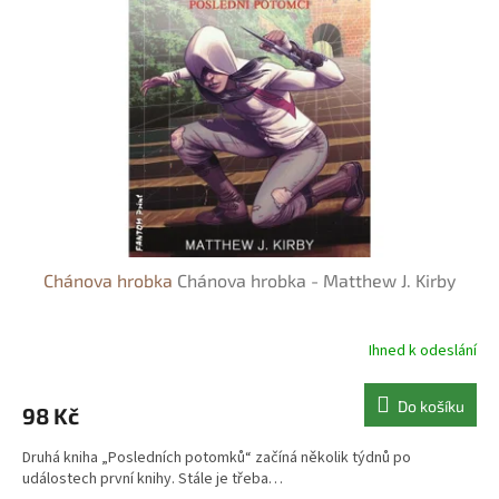
s
o
p
d
r
u
o
k
d
t
u
ů
k
t
ů
Chánova hrobka
Chánova hrobka - Matthew J. Kirby
Ihned k odeslání
Do košíku
98 Kč
Druhá kniha „Posledních potomků“ začíná několik týdnů po
událostech první knihy. Stále je třeba…