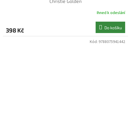
Christie Golden
Ihned k odeslání
Do košíku
398 Kč
Kód:
9788075941442