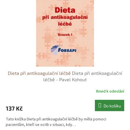
s
o
p
d
r
u
o
k
d
t
u
ů
k
t
ů
Dieta při antikoagulační léčbě
Dieta při antikoagulační
léčbě - Pavel Kohout
Ihned k odeslání
Do košíku
137 Kč
Tato knížka Dieta při antikoagulační léčbě by měla pomoci
pacientům, kteří se ocitli v situaci, kdy…