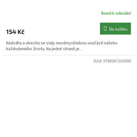
Ihned k odeslání
Do košíku
154 Kč
Nadváha a obezita se staly neodmyslitelnou součástí našeho
každodenního života. Na jedné straně je…
Kód:
9788087250099