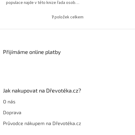
populace najde v této knize řada osob…
7
položek celkem
O
v
l
Z
á
á
d
p
a
a
Přijímáme online platby
c
t
í
í
p
r
v
k
y
Jak nakupovat na Dřevotéka.cz?
v
ý
O nás
p
i
Doprava
s
u
Průvodce nákupem na Dřevotéka.cz