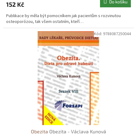
Do košíku
152 Kč
Publikace by měla být pomocníkem jak pacientům s rozvinutou
osteoporózou, tak všem ostatním, kteří…
Kód:
9788087250044
Obezita
Obezita - Václava Kunová