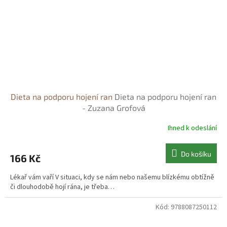
Dieta na podporu hojení ran
Dieta na podporu hojení ran
- Zuzana Grofová
Ihned k odeslání
Do košíku
166 Kč
Lékař vám vaří V situaci, kdy se nám nebo našemu blízkému obtížně
či dlouhodobě hojí rána, je třeba…
Kód:
9788087250112