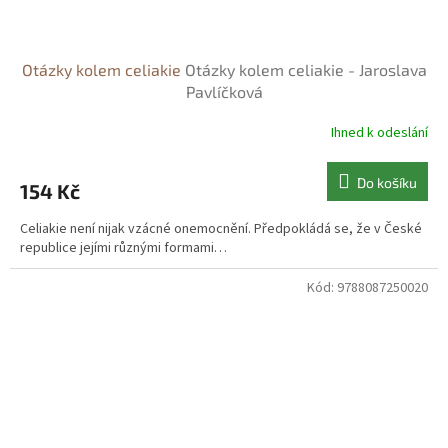
Otázky kolem celiakie
Otázky kolem celiakie - Jaroslava
Pavlíčková
Ihned k odeslání
Do košíku
154 Kč
Celiakie není nijak vzácné onemocnění. Předpokládá se, že v České
republice jejími různými formami…
Kód:
9788087250020