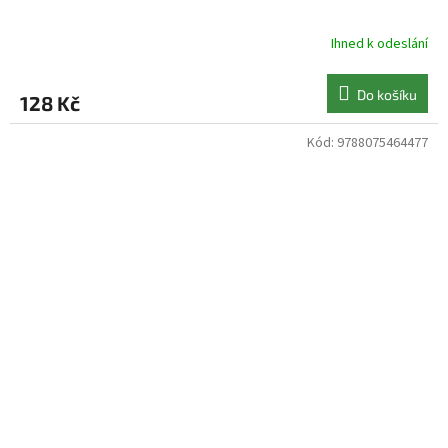
Ihned k odeslání
Do košíku
128 Kč
Kód:
9788075464477