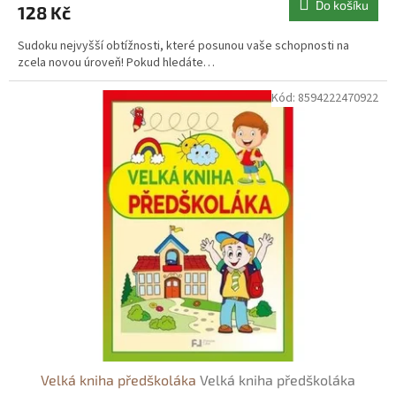
Do košíku
128 Kč
Sudoku nejvyšší obtížnosti, které posunou vaše schopnosti na
zcela novou úroveň! Pokud hledáte…
Kód:
8594222470922
Velká kniha předškoláka
Velká kniha předškoláka