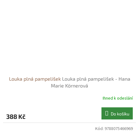
Louka plná pampelišek
Louka plná pampelišek - Hana
Marie Körnerová
Ihned k odeslání
Do košíku
388 Kč
Kód:
9788075466969