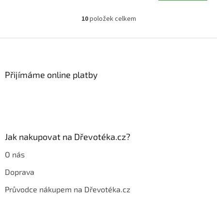
10
položek celkem
O
v
l
Z
á
á
d
p
a
a
Přijímáme online platby
c
t
í
í
p
r
v
k
y
Jak nakupovat na Dřevotéka.cz?
v
ý
O nás
p
i
Doprava
s
u
Průvodce nákupem na Dřevotéka.cz