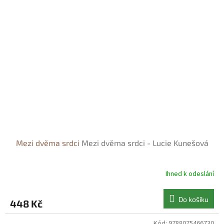
Mezi dvěma srdci
Mezi dvěma srdci - Lucie Kunešová
Ihned k odeslání
Do košíku
448 Kč
Kód:
9788075466730