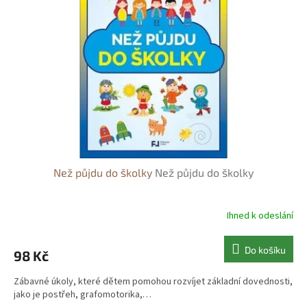
s
o
p
d
r
u
o
k
d
t
u
ů
k
t
ů
Než půjdu do školky
Než půjdu do školky
Ihned k odeslání
Do košíku
98 Kč
Zábavné úkoly, které dětem pomohou rozvíjet základní dovednosti,
jako je postřeh, grafomotorika,…