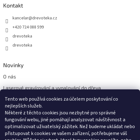
Kontakt
kancelar
@
drevoteka.cz
+420 724 088 599
drevoteka
drevoteka
Novinky
O nás
Laserové gravírování a vypalování do dřeva
Tento web používá cookies za účelem poskytování co
Proč jíst z přírodních dřevěných talířů: Ekologická a Stylová
Volba
nejlepších služeb.
Některé z těchto cookies jsou nezbytné pro správné
fungování webu, jiné pomáhají analyzovat návštěvnost a
optimalizovat uživatelský zážitek. Než budeme ukládat nebo
přistupovat k cookies ve vašem zařízení, potřebujeme váš