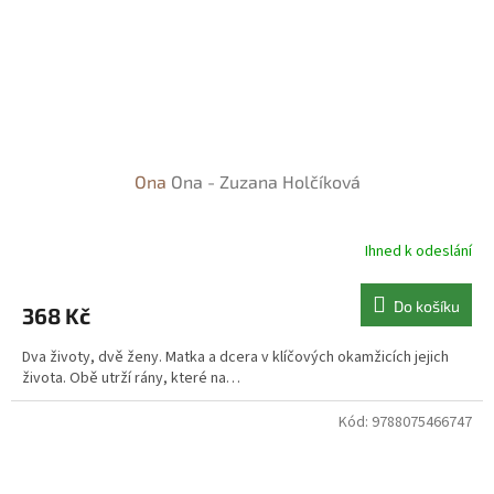
Ona
Ona - Zuzana Holčíková
Ihned k odeslání
Do košíku
368 Kč
Dva životy, dvě ženy. Matka a dcera v klíčových okamžicích jejich
života. Obě utrží rány, které na…
Kód:
9788075466747