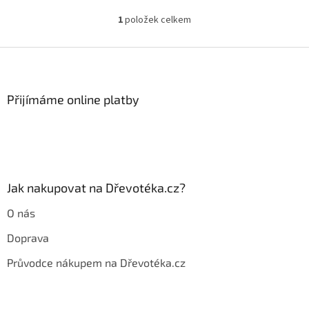
1
položek celkem
O
v
l
Z
á
á
d
p
a
a
Přijímáme online platby
c
t
í
í
p
r
v
k
y
Jak nakupovat na Dřevotéka.cz?
v
ý
O nás
p
i
Doprava
s
u
Průvodce nákupem na Dřevotéka.cz