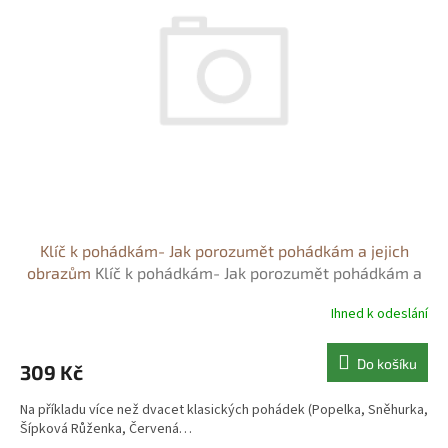
s
o
p
d
r
u
o
k
d
t
u
ů
k
t
ů
Klíč k pohádkám- Jak porozumět pohádkám a jejich
obrazům
Klíč k pohádkám- Jak porozumět pohádkám a
jejich obrazům
Ihned k odeslání
Do košíku
309 Kč
Na příkladu více než dvacet klasických pohádek (Popelka, Sněhurka,
Šípková Růženka, Červená…