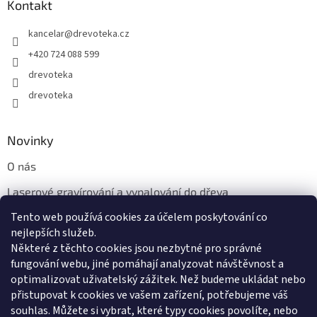
Kontakt
kancelar
@
drevoteka.cz
+420 724 088 599
drevoteka
drevoteka
Novinky
O nás
Laserové gravírování a vypalování do dřeva
Tento web používá cookies za účelem poskytování co
Proč jíst z přírodních dřevěných talířů: Ekologická a Stylová
Volba
nejlepších služeb.
Některé z těchto cookies jsou nezbytné pro správné
fungování webu, jiné pomáhají analyzovat návštěvnost a
optimalizovat uživatelský zážitek. Než budeme ukládat nebo
přistupovat k cookies ve vašem zařízení, potřebujeme váš
souhlas. Můžete si vybrat, které typy cookies povolíte, nebo