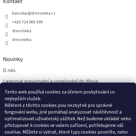
Kontakt
kancelar
@
drevoteka.cz
+420 724 088 599
drevoteka
drevoteka
Novinky
O nás
Laserové gravírování a vypalování do dřeva
Tento web používá cookies za účelem poskytování co
Proč jíst z přírodních dřevěných talířů: Ekologická a Stylová
Volba
nejlepších služeb.
Některé z těchto cookies jsou nezbytné pro správné
fungování webu, jiné pomáhají analyzovat návštěvnost a
optimalizovat uživatelský zážitek. Než budeme ukládat nebo
přistupovat k cookies ve vašem zařízení, potřebujeme váš
souhlas. Můžete si vybrat, které typy cookies povolíte, nebo