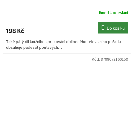
Ihned k odeslání
Do košíku
198 Kč
Také pátý díl knižního zpracování oblíbeného televizního pořadu
obsahuje padesát poutavých…
Kód:
9788073160159