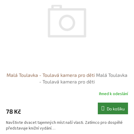
s
o
p
d
r
u
o
k
d
t
u
ů
k
t
ů
Malá Toulavka - Toulavá kamera pro děti
Malá Toulavka
- Toulavá kamera pro děti
Ihned k odeslání
Do košíku
78 Kč
Navštivte dvacet tajemných míst naší vlasti. Zatímco pro dospělé
představuje knižní vydání…