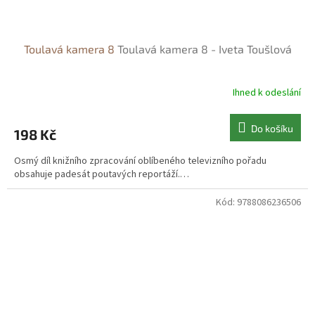
Toulavá kamera 8
Toulavá kamera 8 - Iveta Toušlová
Ihned k odeslání
Do košíku
198 Kč
Osmý díl knižního zpracování oblíbeného televizního pořadu
obsahuje padesát poutavých reportáží.…
Kód:
9788086236506