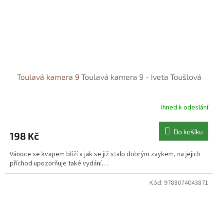
Toulavá kamera 9
Toulavá kamera 9 - Iveta Toušlová
Ihned k odeslání
Do košíku
198 Kč
Vánoce se kvapem blíží a jak se již stalo dobrým zvykem, na jejich
příchod upozorňuje také vydání…
Kód:
9788074043871