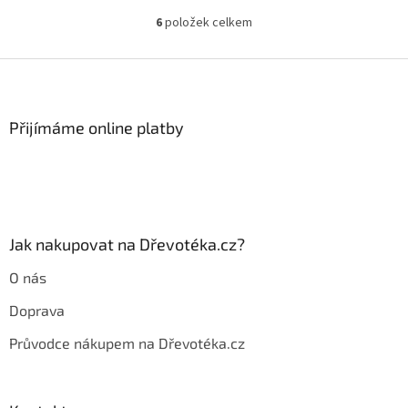
6
položek celkem
O
v
l
Z
á
á
d
p
a
a
Přijímáme online platby
c
t
í
í
p
r
v
k
y
Jak nakupovat na Dřevotéka.cz?
v
ý
O nás
p
i
Doprava
s
u
Průvodce nákupem na Dřevotéka.cz