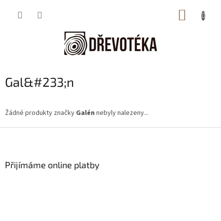
Přejít
NÁKUP
na
obsah
KOŠÍK
Gal&#233;n
Žádné produkty značky
Galén
nebyly nalezeny...
Z
á
p
a
Přijímáme online platby
t
í