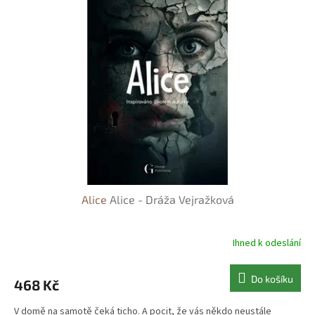
Alice
Alice - Dráža Vejražková
Ihned k odeslání
Do košíku
468 Kč
V domě na samotě čeká ticho. A pocit, že vás někdo neustále