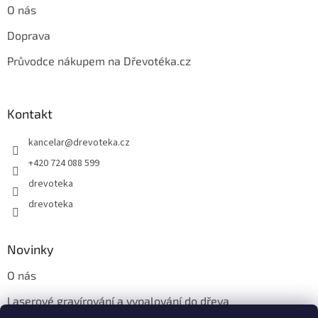
ý
O nás
p
i
Doprava
s
u
Průvodce nákupem na Dřevotéka.cz
Kontakt
kancelar
@
drevoteka.cz
+420 724 088 599
drevoteka
drevoteka
Novinky
O nás
Laserové gravírování a vypalování do dřeva