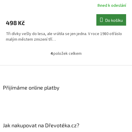
Ihned k odeslání
Do košíku
498 Kč
Tři dívky vešly do lesa, ale vrátila se jen jedna. V roce 1980 otřáslo
malým městem zmizení tří…
4
položek celkem
O
v
l
Z
á
á
d
p
a
a
Přijímáme online platby
c
t
í
í
p
r
v
k
y
Jak nakupovat na Dřevotéka.cz?
v