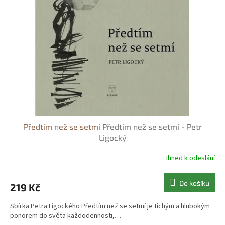
s
o
p
d
r
u
o
k
d
t
u
ů
k
t
ů
Předtím než se setmí
Předtím než se setmí - Petr
Ligocký
Ihned k odeslání
Do košíku
219 Kč
Sbírka Petra Ligockého Předtím než se setmí je tichým a hlubokým
ponorem do světa každodennosti,…