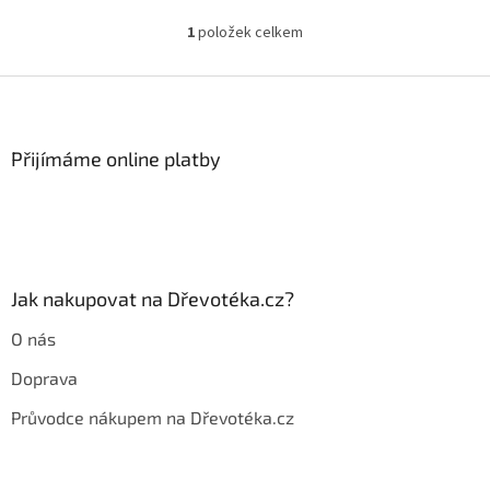
1
položek celkem
O
v
l
Z
á
á
d
p
a
a
Přijímáme online platby
c
t
í
í
p
r
v
k
y
Jak nakupovat na Dřevotéka.cz?
v
ý
O nás
p
i
Doprava
s
u
Průvodce nákupem na Dřevotéka.cz