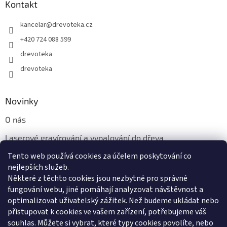
Kontakt
kancelar
@
drevoteka.cz
+420 724 088 599
drevoteka
drevoteka
Novinky
O nás
Laserové gravírování a vypalování do dřeva
Tento web používá cookies za účelem poskytování co
Proč jíst z přírodních dřevěných talířů: Ekologická a Stylová
Volba
nejlepších služeb.
Některé z těchto cookies jsou nezbytné pro správné
fungování webu, jiné pomáhají analyzovat návštěvnost a
optimalizovat uživatelský zážitek. Než budeme ukládat nebo
přistupovat k cookies ve vašem zařízení, potřebujeme váš
souhlas. Můžete si vybrat, které typy cookies povolíte, nebo