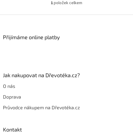
1
položek celkem
O
v
l
Z
á
á
d
p
a
a
Přijímáme online platby
c
t
í
í
p
r
v
k
y
Jak nakupovat na Dřevotéka.cz?
v
ý
O nás
p
i
Doprava
s
u
Průvodce nákupem na Dřevotéka.cz
Kontakt