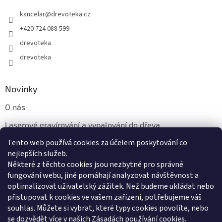
kancelar
@
drevoteka.cz
+420 724 088 599
drevoteka
drevoteka
Novinky
O nás
Laserové gravírování a vypalování do dřeva
Tento web používá cookies za účelem poskytování co
Proč jíst z přírodních dřevěných talířů: Ekologická a Stylová
Volba
nejlepších služeb.
Některé z těchto cookies jsou nezbytné pro správné
fungování webu, jiné pomáhají analyzovat návštěvnost a
optimalizovat uživatelský zážitek. Než budeme ukládat nebo
přistupovat k cookies ve vašem zařízení, potřebujeme váš
souhlas. Můžete si vybrat, které typy cookies povolíte, nebo
se dozvědět více v našich
Zásadách používání cookies
.