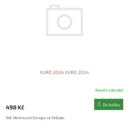
s
o
p
d
r
u
o
k
d
t
u
ů
k
t
ů
EURO 2024
EURO 2024
Ihned k odeslání
Do košíku
498 Kč
XVII. Mistrovství Evropy ve fotbale.