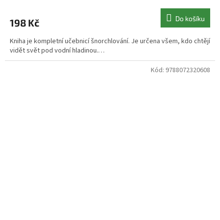
Do košíku
198 Kč
Kniha je kompletní učebnicí šnorchlování. Je určena všem, kdo chtějí
vidět svět pod vodní hladinou.…
Kód:
9788072320608