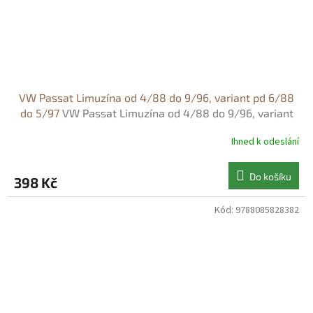
VW Passat Limuzína od 4/88 do 9/96, variant pd 6/88
do 5/97
VW Passat Limuzína od 4/88 do 9/96, variant
pd 6/88 do 5/97 - Hans-Rüdiger Etzold
Ihned k odeslání
Do košíku
398 Kč
Kód:
9788085828382