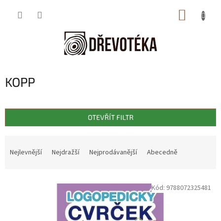
Přejít
NÁKUP
na
obsah
KOŠÍK
KOPP
OTEVŘÍT FILTR
Ř
a
Nejlevnější
Nejdražší
Nejprodávanější
Abecedně
z
e
V
n
Kód:
9788072325481
ý
í
p
p
i
r