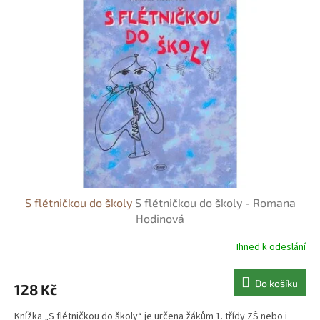
S flétničkou do školy
S flétničkou do školy - Romana
Hodinová
Ihned k odeslání
Do košíku
128 Kč
Knížka „S flétničkou do školy“ je určena žákům 1. třídy ZŠ nebo i