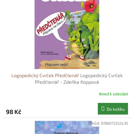
s
o
p
d
r
u
o
k
d
t
u
ů
k
t
ů
Logopedický Cvrček Předčtenář
Logopedický Cvrček
Předčtenář - Zdeňka Koppová
Ihned k odeslání
Do košíku
98 Kč
Kód:
9788072323135