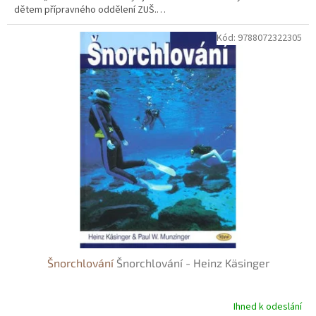
dětem přípravného oddělení ZUŠ.…
Kód:
9788072322305
Šnorchlování
Šnorchlování - Heinz Käsinger
Ihned k odeslání