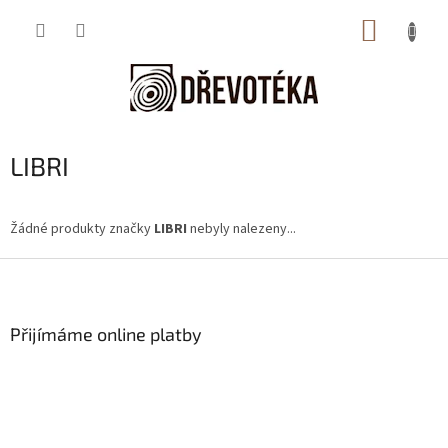
Přejít
NÁKUP
na
obsah
KOŠÍK
LIBRI
Žádné produkty značky
LIBRI
nebyly nalezeny...
Z
á
p
a
Přijímáme online platby
t
í