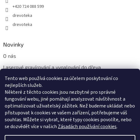
+420 724 088 599
drevoteka
drevoteka
Novinky
O nás
Laserové gravírování a vypalování do dřeva
Tento web používá cookies za účelem poskytování co
Proč jíst z přírodních dřevěných talířů: Ekologická a Stylová
Volba
nejlepších služeb.
Některé z těchto cookies jsou nezbytné pro správné
fungování webu, jiné pomáhají analyzovat návštěvnost a
optimalizovat uživatelský zážitek. Než budeme ukládat nebo
přistupovat k cookies ve vašem zařízení, potřebujeme váš
souhlas. Můžete si vybrat, které typy cookies povolíte, nebo
se dozvědět více v našich
Zásadách používání cookies
.
Vytvořil Shoptet