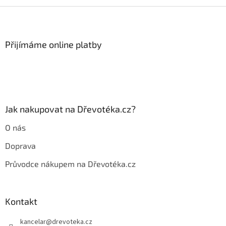
v
l
Z
á
á
d
p
a
a
Přijímáme online platby
c
t
í
í
p
r
v
k
y
Jak nakupovat na Dřevotéka.cz?
v
ý
O nás
p
i
Doprava
s
u
Průvodce nákupem na Dřevotéka.cz
Kontakt
kancelar
@
drevoteka.cz