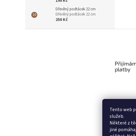
190 Kč
Dřevěný podtácek 22 cm
Dřevěný podtácek 22 cm
250 Kč
Z
á
p
a
t
Přijímám
í
platby
Tento web po
služeb.
Některé z tě
jiné pomáhaj