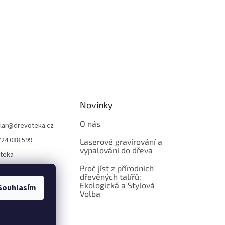
Novinky
O nás
lar
@
drevoteka.cz
724 088 599
Laserové gravírování a
vypalování do dřeva
teka
Proč jíst z přírodních
teka
dřevěných talířů:
Ekologická a Stylová
Souhlasím
Volba