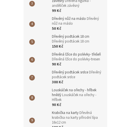
závěsný
Dřevěná figurka -
andělíček závěsný
99 Kč
Dřevěný nůž na máslo
Dřevěný
nůž na máslo
50 Kč
Dřevěný podtácek 18 cm
Dřevěný podtácek 18 cm
150 Kč
Dřevěná lžíce do polévky- třešeň
Dřevěná lžíce do polévky-tresen
90 Kč
Dřevěný podtácek srdce
Dřevěný
podtácek srdce
300 Kč
Louskáček na ořechy - hříbek
hnědý
Louskáček na ořechy -
Hříbek
90 Kč
Krabička na karty
Dřevěná
krabička na karty přírodní lípa
16x12 cm