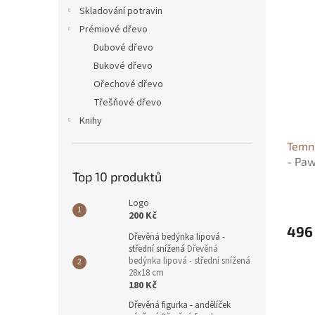
n
ý
í
Skladování potravin
e
p
p
Prémiové dřevo
l
i
r
Dubové dřevo
s
o
Bukové dřevo
p
d
Ořechové dřevo
r
u
o
k
Třešňové dřevo
d
t
Knihy
u
ů
Temno
k
- Paw
t
Top 10 produktů
ů
Logo
200 Kč
496
Dřevěná bedýnka lipová -
střední snížená
Dřevěná
bedýnka lipová - střední snížená
28x18 cm
180 Kč
Dřevěná figurka - andělíček