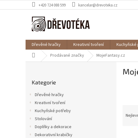
Přejít
+420 724 088 599
kancelar@drevoteka.cz
na
obsah
Dřevěné hračky
Kreativní tvoření
Kuchyňské 
Domů
Prodávané značky
MojeFantasy.cz
P
Moj
o
Přeskočit
s
Kategorie
kategorie
t
r
Dřevěné hračky
a
Kreativní tvoření
n
Ř
Kuchyňské potřeby
n
a
Nejlev
í
Stolování
z
p
Doplňky a dekorace
e
a
V
n
Dekorativní krabičky