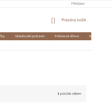
Přihlášení
NÁKUPNÍ
Prázdný košík
KOŠÍK
ičky
Skladování potravin
Prémiové dřevo
Knihy
1
položek celkem