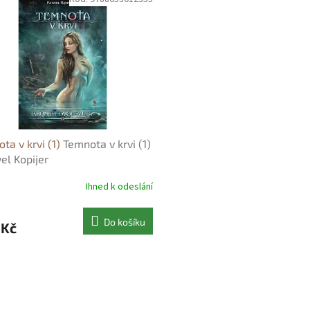
ta v krvi (1)
Temnota v krvi (1)
el Kopijer
Ihned k odeslání
Do košíku
 Kč
O
v
l
á