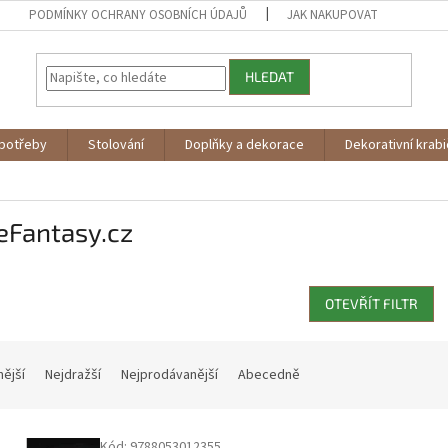
PODMÍNKY OCHRANY OSOBNÍCH ÚDAJŮ
JAK NAKUPOVAT
HLEDAT
potřeby
Stolování
Doplňky a dekorace
Dekorativní krab
eFantasy.cz
OTEVŘÍT FILTR
nější
Nejdražší
Nejprodávanější
Abecedně
Kód:
9788053012355