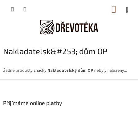
Přejít
NÁKUP
na
obsah
KOŠÍK
Nakladatelsk&#253; dům OP
Žádné produkty značky
Nakladatelský dům OP
nebyly nalezeny...
Z
á
p
a
Přijímáme online platby
t
í