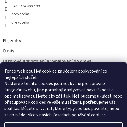
+420 724 088 599
drevoteka
drevoteka
Novinky
O nás
Laserové gravírování a vypalování do dřeva
Tento web používá cookies za účelem poskytování co
Proč jíst z přírodních dřevěných talířů: Ekologická a Stylová
Volba
nejlepších služeb.
Některé z těchto cookies jsou nezbytné pro správné
fungování webu, jiné pomáhají analyzovat návštěvnost a
optimalizovat uživatelský zážitek. Než budeme ukládat nebo
přistupovat k cookies ve vašem zařízení, potřebujeme váš
souhlas. Můžete si vybrat, které typy cookies povolíte, nebo
se dozvědět více v našich
Zásadách používání cookies
.
Vytvořil Shoptet