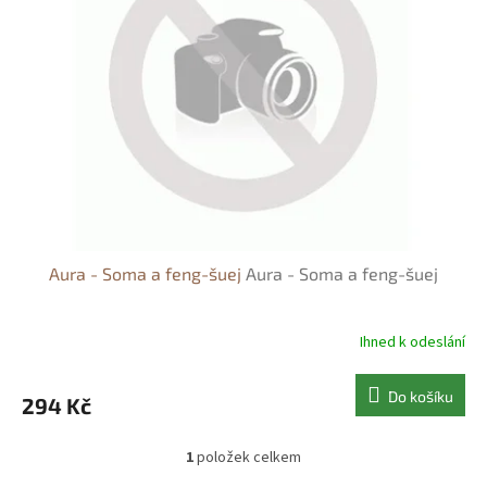
s
o
p
d
r
u
o
k
d
t
u
ů
k
t
ů
Aura - Soma a feng-šuej
Aura - Soma a feng-šuej
Ihned k odeslání
Do košíku
294 Kč
1
položek celkem
O