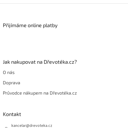
v
l
Z
á
á
d
p
a
a
Přijímáme online platby
c
t
í
í
p
r
v
k
y
Jak nakupovat na Dřevotéka.cz?
v
ý
O nás
p
i
Doprava
s
u
Průvodce nákupem na Dřevotéka.cz
Kontakt
kancelar
@
drevoteka.cz