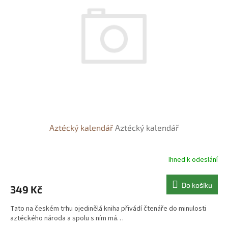
s
o
p
d
r
u
o
k
d
t
u
ů
k
t
ů
Aztécký kalendář
Aztécký kalendář
Ihned k odeslání
Do košíku
349 Kč
Tato na českém trhu ojedinělá kniha přivádí čtenáře do minulosti
aztéckého národa a spolu s ním má…