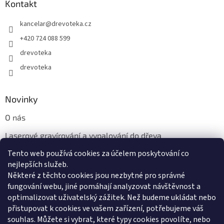
Kontakt
kancelar
@
drevoteka.cz
+420 724 088 599
drevoteka
drevoteka
Novinky
O nás
Laserové gravírování a vypalování do dřeva
Tento web používá cookies za účelem poskytování co
Proč jíst z přírodních dřevěných talířů: Ekologická a Stylová
Volba
nejlepších služeb.
Některé z těchto cookies jsou nezbytné pro správné
fungování webu, jiné pomáhají analyzovat návštěvnost a
optimalizovat uživatelský zážitek. Než budeme ukládat nebo
přistupovat k cookies ve vašem zařízení, potřebujeme váš
souhlas. Můžete si vybrat, které typy cookies povolíte, nebo