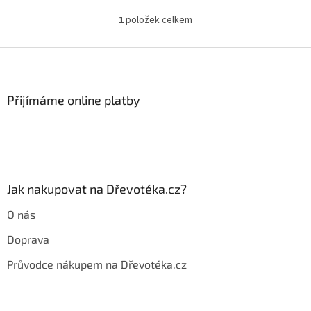
1
položek celkem
O
v
l
Z
á
á
d
p
a
a
Přijímáme online platby
c
t
í
í
p
r
v
k
y
Jak nakupovat na Dřevotéka.cz?
v
ý
O nás
p
i
Doprava
s
u
Průvodce nákupem na Dřevotéka.cz