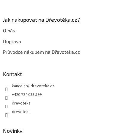
r
v
k
y
Jak nakupovat na Dřevotéka.cz?
v
ý
O nás
p
i
Doprava
s
u
Průvodce nákupem na Dřevotéka.cz
Kontakt
kancelar
@
drevoteka.cz
+420 724 088 599
drevoteka
drevoteka
Novinky