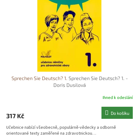
s
o
p
d
r
u
o
k
d
t
u
ů
k
t
ů
Sprechen Sie Deutsch? 1.
Sprechen Sie Deutsch? 1. -
Doris Dusilová
Ihned k odeslání
Do košíku
317 Kč
Učebnice nabízí všeobecně, populárně-vědecky a odborně
orientované texty zaměřené na zdravotnickou…