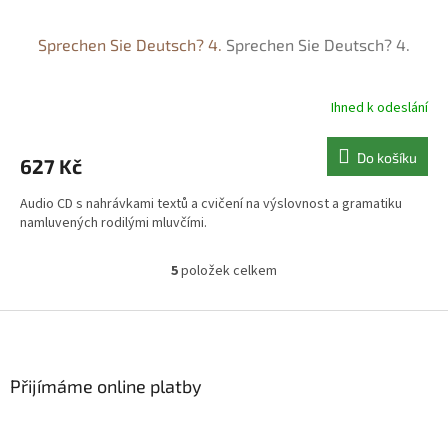
Sprechen Sie Deutsch? 4.
Sprechen Sie Deutsch? 4.
Ihned k odeslání
Do košíku
627 Kč
Audio CD s nahrávkami textů a cvičení na výslovnost a gramatiku
namluvených rodilými mluvčími.
5
položek celkem
O
v
l
Z
á
á
d
p
a
a
Přijímáme online platby
c
t
í
í
p