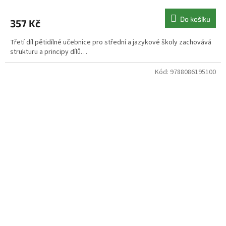
Do košíku
357 Kč
Třetí díl pětidílné učebnice pro střední a jazykové školy zachovává
strukturu a principy dílů…
Kód:
9788086195100