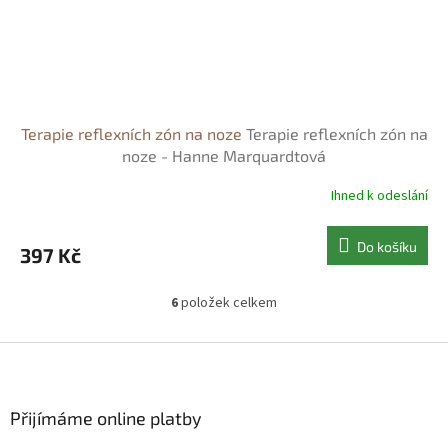
Terapie reflexních zón na noze
Terapie reflexních zón na
noze - Hanne Marquardtová
Ihned k odeslání
Do košíku
397 Kč
6
položek celkem
O
v
l
Z
á
á
d
p
a
a
Přijímáme online platby
c
t
í