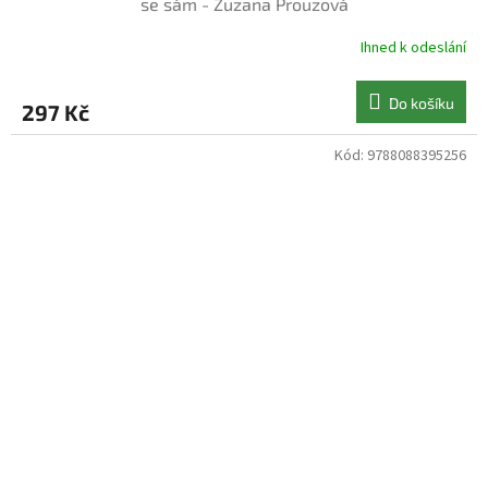
se sám - Zuzana Prouzová
Ihned k odeslání
Do košíku
297 Kč
Kód:
9788088395256