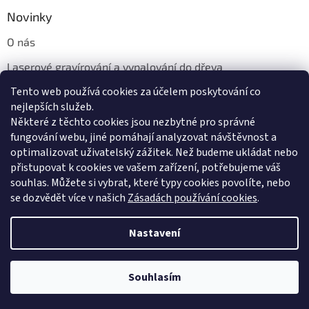
Novinky
O nás
Laserové gravírování a vypalování do dřeva
Tento web používá cookies za účelem poskytování co
Proč jíst z přírodních dřevěných talířů: Ekologická a Stylová
Volba
nejlepších služeb.
Některé z těchto cookies jsou nezbytné pro správné
fungování webu, jiné pomáhají analyzovat návštěvnost a
optimalizovat uživatelský zážitek. Než budeme ukládat nebo
přistupovat k cookies ve vašem zařízení, potřebujeme váš
souhlas. Můžete si vybrat, které typy cookies povolíte, nebo
se dozvědět více v našich
Zásadách používání cookies
.
Vytvořil Shoptet
Nastavení
Copyright 2026
Dřevotéka
. Všechna práva vyhrazena.
Upravit
Souhlasím
nastavení cookies