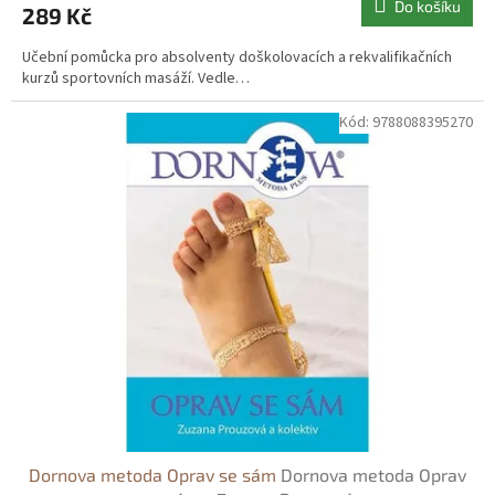
Do košíku
289 Kč
Učební pomůcka pro absolventy doškolovacích a rekvalifikačních
kurzů sportovních masáží. Vedle…
Kód:
9788088395270
Dornova metoda Oprav se sám
Dornova metoda Oprav