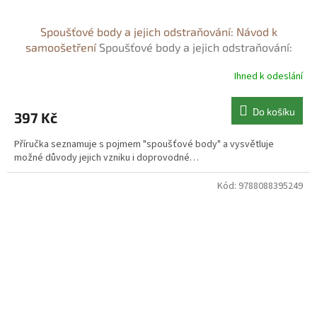
Spoušťové body a jejich odstraňování: Návod k
samoošetření
Spoušťové body a jejich odstraňování:
Návod k samoošetření
Ihned k odeslání
Do košíku
397 Kč
Příručka seznamuje s pojmem "spoušťové body" a vysvětluje
možné důvody jejich vzniku i doprovodné…
Kód:
9788088395249