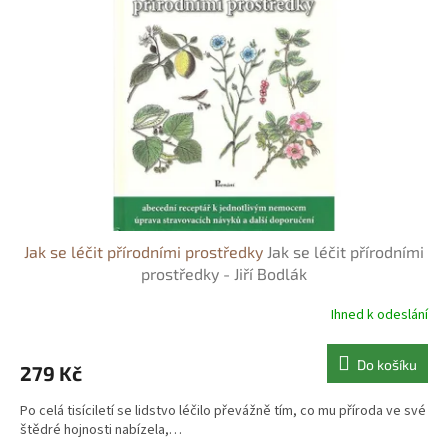
s
o
p
d
r
u
o
k
d
t
u
ů
k
t
ů
Jak se léčit přírodními prostředky
Jak se léčit přírodními
prostředky - Jiří Bodlák
Ihned k odeslání
Do košíku
279 Kč
Po celá tisíciletí se lidstvo léčilo převážně tím, co mu příroda ve své
štědré hojnosti nabízela,…