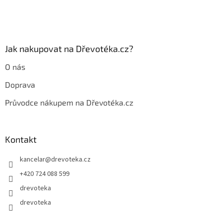
í
p
r
v
k
y
Jak nakupovat na Dřevotéka.cz?
v
ý
O nás
p
i
Doprava
s
u
Průvodce nákupem na Dřevotéka.cz
Kontakt
kancelar
@
drevoteka.cz
+420 724 088 599
drevoteka
drevoteka