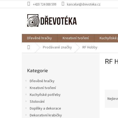
Přejít
+420 724 088 599
kancelar@drevoteka.cz
na
obsah
Dřevěné hračky
Kreativní tvoření
Kuchyňské 
Domů
Prodávané značky
RF Hobby
P
RF 
o
Přeskočit
s
Kategorie
kategorie
t
r
Dřevěné hračky
a
Kreativní tvoření
n
Ř
Kuchyňské potřeby
n
a
Nejlev
í
Stolování
z
p
Doplňky a dekorace
e
a
V
n
Dekorativní krabičky