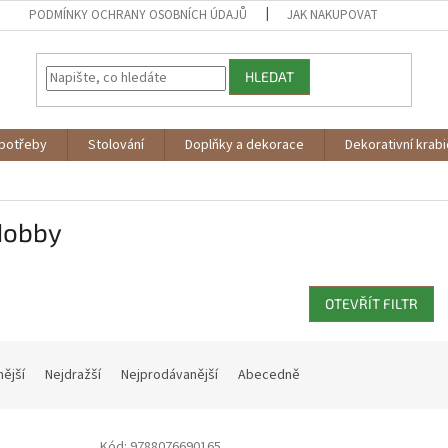
PODMÍNKY OCHRANY OSOBNÍCH ÚDAJŮ
JAK NAKUPOVAT
HLEDAT
potřeby
Stolování
Doplňky a dekorace
Dekorativní krab
Hobby
OTEVŘÍT FILTR
nější
Nejdražší
Nejprodávanější
Abecedně
Kód:
9788076690165