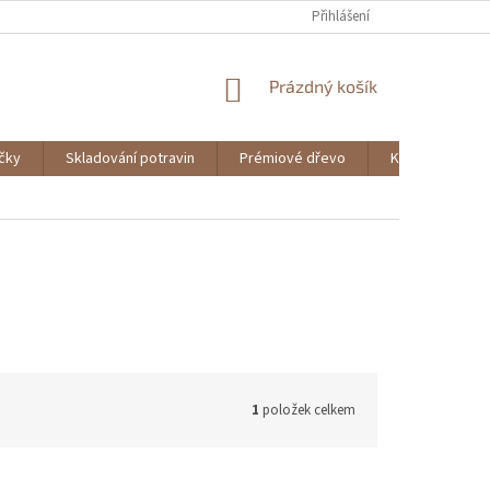
Přihlášení
NÁKUPNÍ
Prázdný košík
KOŠÍK
ičky
Skladování potravin
Prémiové dřevo
Knihy
1
položek celkem