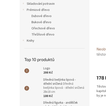
n
ý
í
Skladování potravin
e
p
p
Prémiové dřevo
l
i
r
Dubové dřevo
s
o
Bukové dřevo
p
d
Ořechové dřevo
r
u
o
k
Třešňové dřevo
d
t
Knihy
u
ů
Neoby
k
těsto
t
Top 10 produktů
ů
Logo
200 Kč
178 
Dřevěná bedýnka lipová -
střední snížená
Dřevěná
Těstov
bedýnka lipová - střední snížená
kapito
28x18 cm
by je 
180 Kč
Dřevěná figurka - andělíček