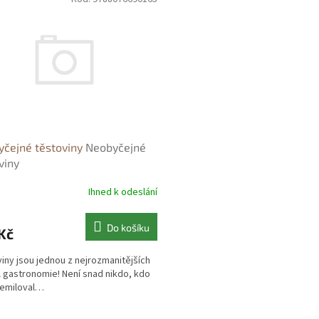
čejné těstoviny
Neobyčejné
viny
Ihned k odeslání
Do košíku
Kč
iny jsou jednou z nejrozmanitějších
l gastronomie! Není snad nikdo, kdo
nemiloval…