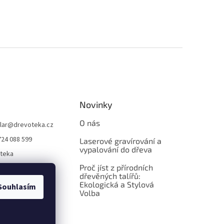
Novinky
O nás
lar
@
drevoteka.cz
724 088 599
Laserové gravírování a
vypalování do dřeva
teka
Proč jíst z přírodních
teka
dřevěných talířů:
Ekologická a Stylová
Souhlasím
Volba