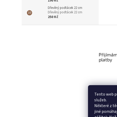
190 Kč
Dřevěný podtácek 22 cm
Dřevěný podtácek 22 cm
250 Kč
Z
á
p
a
t
Přijímám
í
platby
Tento web po
služeb.
Některé z tě
jiné pomáhaj