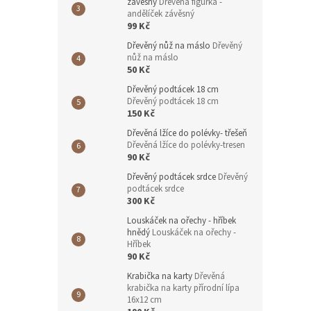
závěsný
Dřevěná figurka -
andělíček závěsný
99 Kč
Dřevěný nůž na máslo
Dřevěný
nůž na máslo
50 Kč
Dřevěný podtácek 18 cm
Dřevěný podtácek 18 cm
150 Kč
Dřevěná lžíce do polévky- třešeň
Dřevěná lžíce do polévky-tresen
90 Kč
Dřevěný podtácek srdce
Dřevěný
podtácek srdce
300 Kč
Louskáček na ořechy - hříbek
hnědý
Louskáček na ořechy -
Hříbek
90 Kč
Krabička na karty
Dřevěná
krabička na karty přírodní lípa
16x12 cm