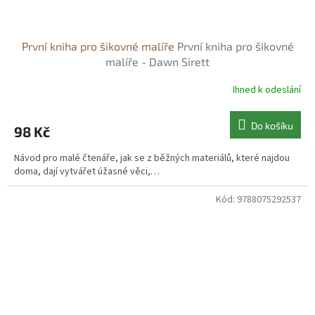
První kniha pro šikovné malíře
První kniha pro šikovné
malíře - Dawn Sirett
Ihned k odeslání
Do košíku
98 Kč
Návod pro malé čtenáře, jak se z běžných materiálů, které najdou
doma, dají vytvářet úžasné věci,…
Kód:
9788075292537