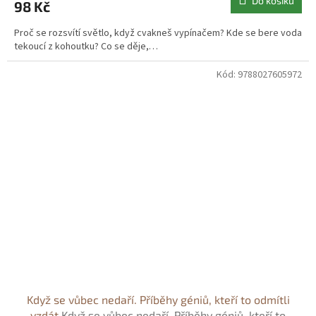
Do košíku
98 Kč
Proč se rozsvítí světlo, když cvakneš vypínačem? Kde se bere voda
tekoucí z kohoutku? Co se děje,…
Kód:
9788027605972
Když se vůbec nedaří. Příběhy géniů, kteří to odmítli
vzdát
Když se vůbec nedaří. Příběhy géniů, kteří to