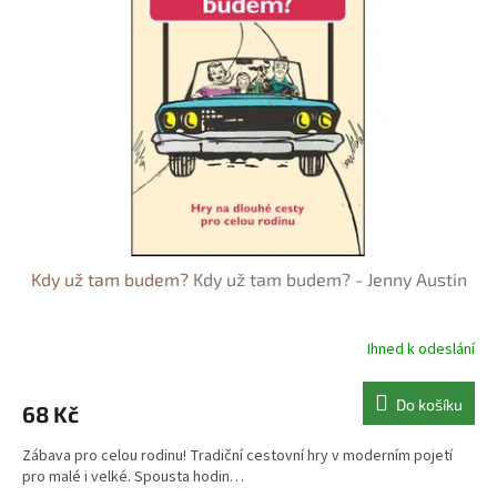
s
o
p
d
r
u
o
k
d
t
u
ů
k
t
ů
Kdy už tam budem?
Kdy už tam budem? - Jenny Austin
Ihned k odeslání
Do košíku
68 Kč
Zábava pro celou rodinu! Tradiční cestovní hry v moderním pojetí
pro malé i velké. Spousta hodin…