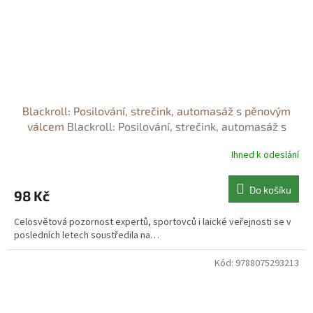
Blackroll: Posilování, strečink, automasáž s pěnovým
válcem
Blackroll: Posilování, strečink, automasáž s
pěnovým válcem - Monika Klenková
Ihned k odeslání
Do košíku
98 Kč
Celosvětová pozornost expertů, sportovců i laické veřejnosti se v
posledních letech soustředila na…
Kód:
9788075293213