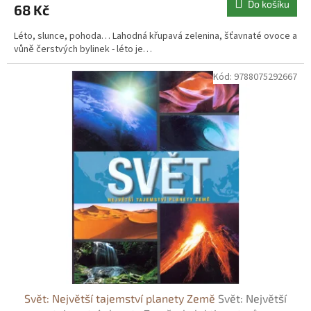
Do košíku
68 Kč
Léto, slunce, pohoda… Lahodná křupavá zelenina, šťavnaté ovoce a
vůně čerstvých bylinek - léto je…
Kód:
9788075292667
Svět: Největší tajemství planety Země
Svět: Největší