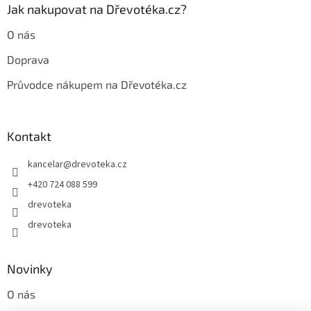
p
Jak nakupovat na Dřevotéka.cz?
i
s
O nás
u
Doprava
Průvodce nákupem na Dřevotéka.cz
Kontakt
kancelar
@
drevoteka.cz
+420 724 088 599
drevoteka
drevoteka
Novinky
O nás