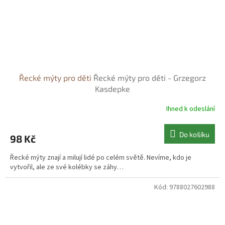
Řecké mýty pro děti
Řecké mýty pro děti - Grzegorz
Kasdepke
Ihned k odeslání
Do košíku
98 Kč
Řecké mýty znají a milují lidé po celém světě. Nevíme, kdo je
vytvořil, ale ze své kolébky se záhy…
Kód:
9788027602988