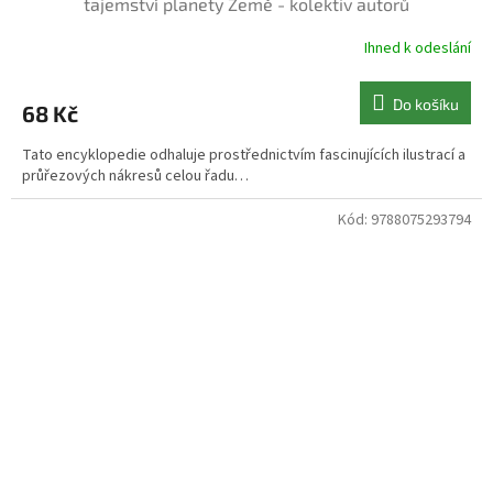
tajemství planety Země - kolektiv autorů
Ihned k odeslání
Do košíku
68 Kč
Tato encyklopedie odhaluje prostřednictvím fascinujících ilustrací a
průřezových nákresů celou řadu…
Kód:
9788075293794