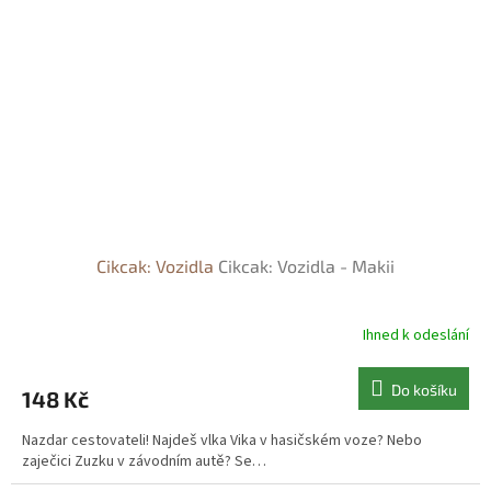
Cikcak: Vozidla
Cikcak: Vozidla - Makii
Ihned k odeslání
Do košíku
148 Kč
Nazdar cestovateli! Najdeš vlka Vika v hasičském voze? Nebo
zaječici Zuzku v závodním autě? Se…