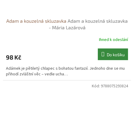
Adam a kouzelná skluzavka
Adam a kouzelná skluzavka
- Mária Lazárová
Ihned k odeslání
Do košíku
98 Kč
Adámek je pětiletý chlapec s bohatou fantazií. Jednoho dne se mu
přihodí zvláštní věc – vedle ucha…
Kód:
9788075293824