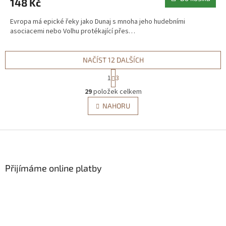
148 Kč
Evropa má epické řeky jako Dunaj s mnoha jeho hudebními
asociacemi nebo Volhu protékající přes…
NAČÍST 12 DALŠÍCH
S
1
3
t
O
r
29
položek celkem
v
á
l
NAHORU
n
á
k
d
o
v
Z
a
á
c
á
n
í
p
í
p
a
Přijímáme online platby
r
t
v
í
k
y
v
ý