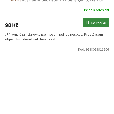
odmítli vzdát - Max Teporelli
Ihned k odeslání
Do košíku
98 Kč
„Při vynalézání žárovky jsem se ani jednou nespletl. Prostě jsem
objevil tisíc devět set devadesát…
Kód:
9788073911706