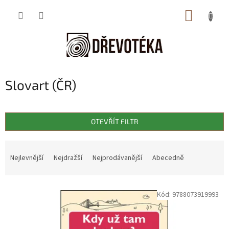
Přejít
NÁKUP
na
obsah
KOŠÍK
Slovart (ČR)
OTEVŘÍT FILTR
Ř
a
Nejlevnější
Nejdražší
Nejprodávanější
Abecedně
z
e
V
n
Kód:
9788073919993
ý
í
p
p
i
r