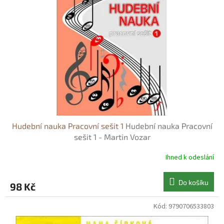
s
o
p
d
r
u
o
k
d
t
u
ů
k
t
ů
Hudební nauka Pracovní sešit 1
Hudební nauka Pracovní
sešit 1 - Martin Vozar
Ihned k odeslání
Do košíku
98 Kč
Kód:
9790706533803