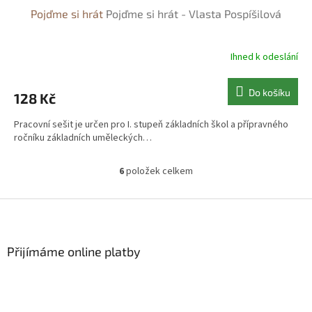
Pojďme si hrát
Pojďme si hrát - Vlasta Pospíšilová
Ihned k odeslání
Do košíku
128 Kč
Pracovní sešit je určen pro I. stupeň základních škol a přípravného
ročníku základních uměleckých…
6
položek celkem
O
v
l
Z
á
á
d
p
a
a
Přijímáme online platby
c
t
í
í
p
r
v