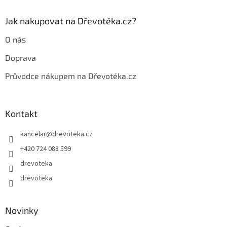
k
y
Jak nakupovat na Dřevotéka.cz?
v
ý
O nás
p
i
Doprava
s
u
Průvodce nákupem na Dřevotéka.cz
Kontakt
kancelar
@
drevoteka.cz
+420 724 088 599
drevoteka
drevoteka
Novinky