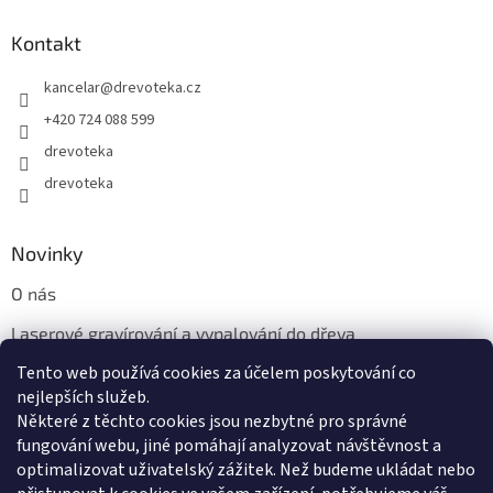
Kontakt
kancelar
@
drevoteka.cz
+420 724 088 599
drevoteka
drevoteka
Novinky
O nás
Laserové gravírování a vypalování do dřeva
Tento web používá cookies za účelem poskytování co
Proč jíst z přírodních dřevěných talířů: Ekologická a Stylová
Volba
nejlepších služeb.
Některé z těchto cookies jsou nezbytné pro správné
fungování webu, jiné pomáhají analyzovat návštěvnost a
optimalizovat uživatelský zážitek. Než budeme ukládat nebo