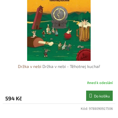
s
o
p
d
r
u
o
k
d
t
u
ů
k
t
ů
Držka v nebi
Držka v nebi - Těhotnej kuchař
Ihned k odeslání
Do košíku
594 Kč
Kód:
9788090927506