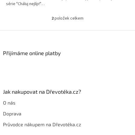
série "Cháluj nejlíp!"…
2
položek celkem
O
v
l
Z
á
á
d
p
a
a
Přijímáme online platby
c
t
í
í
p
r
v
k
y
Jak nakupovat na Dřevotéka.cz?
v
ý
O nás
p
i
Doprava
s
u
Průvodce nákupem na Dřevotéka.cz