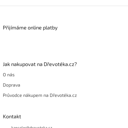
v
l
Z
á
á
d
p
a
a
Přijímáme online platby
c
t
í
í
p
r
v
k
y
Jak nakupovat na Dřevotéka.cz?
v
ý
O nás
p
i
Doprava
s
u
Průvodce nákupem na Dřevotéka.cz
Kontakt