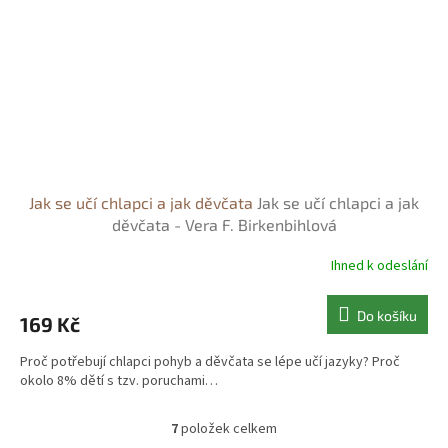
Jak se učí chlapci a jak děvčata
Jak se učí chlapci a jak
děvčata - Vera F. Birkenbihlová
Ihned k odeslání
Do košíku
169 Kč
Proč potřebují chlapci pohyb a děvčata se lépe učí jazyky? Proč
okolo 8% dětí s tzv. poruchami…
7
položek celkem
O