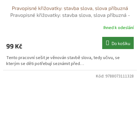
Pravopisné křižovatky: stavba slova, slova příbuzná
Pravopisné křižovatky: stavba slova, slova příbuzná -
Zdeněk Topil
Ihned k odeslání
Do košíku
99 Kč
Tento pracovní sešit je věnován stavbě slova, tedy učivu, se
kterým se děti potřebují seznámit před…
Kód:
9788073111328