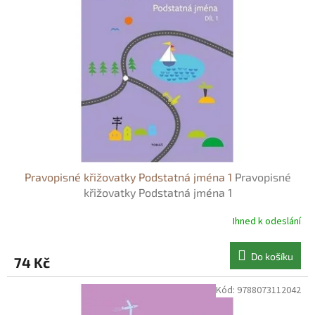
s
o
p
d
r
u
o
k
d
t
u
ů
k
t
ů
Pravopisné křižovatky Podstatná jména 1
Pravopisné
křižovatky Podstatná jména 1
Ihned k odeslání
Do košíku
74 Kč
Kód:
9788073112042