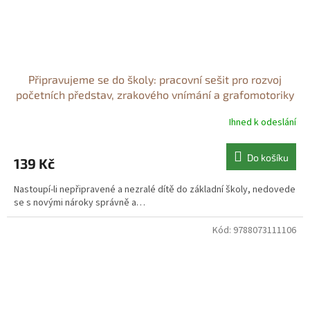
Připravujeme se do školy: pracovní sešit pro rozvoj
početních představ, zrakového vnímání a grafomotoriky
Připravujeme se do školy: pracovní sešit pro rozvoj
Ihned k odeslání
početních představ, zrakového vnímání a grafomotoriky
- Zdena Michalová
Do košíku
139 Kč
Nastoupí-li nepřipravené a nezralé dítě do základní školy, nedovede
se s novými nároky správně a…
Kód:
9788073111106