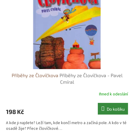
s
o
p
d
r
u
o
k
d
t
u
ů
k
t
ů
Příběhy ze Človíčkova
Příběhy ze Človíčkova - Pavel
Cmíral
Ihned k odeslání
Do košíku
198 Kč
A kde ji najdete? Leží tam, kde končí metro a začíná pole. A kdo v té
osadě žije? Přece človíčkové…