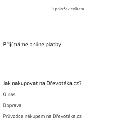
1
položek celkem
O
v
l
Z
á
á
d
p
a
a
Přijímáme online platby
c
t
í
í
p
r
v
k
y
Jak nakupovat na Dřevotéka.cz?
v
ý
O nás
p
i
Doprava
s
u
Průvodce nákupem na Dřevotéka.cz