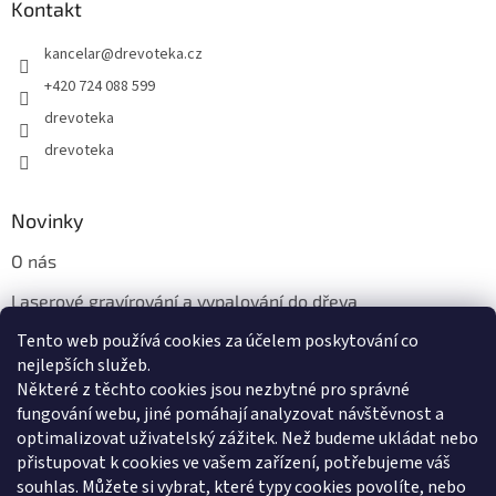
Kontakt
kancelar
@
drevoteka.cz
+420 724 088 599
drevoteka
drevoteka
Novinky
O nás
Laserové gravírování a vypalování do dřeva
Tento web používá cookies za účelem poskytování co
Proč jíst z přírodních dřevěných talířů: Ekologická a Stylová
Volba
nejlepších služeb.
Některé z těchto cookies jsou nezbytné pro správné
fungování webu, jiné pomáhají analyzovat návštěvnost a
optimalizovat uživatelský zážitek. Než budeme ukládat nebo
přistupovat k cookies ve vašem zařízení, potřebujeme váš
souhlas. Můžete si vybrat, které typy cookies povolíte, nebo