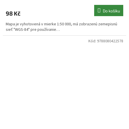
Do košíku
98 Kč
Mapa je vyhotovená v mierke 1:50 000, má zobrazenú zemepisnú
sieť "WGS-84" pre používanie…
Kód:
9788080422578