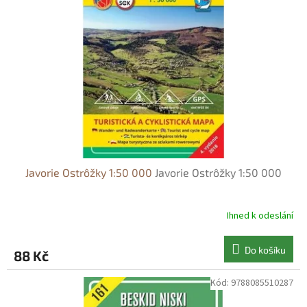
s
o
p
d
r
u
o
k
d
t
u
ů
k
t
ů
Javorie Ostrôžky 1:50 000
Javorie Ostrôžky 1:50 000
Ihned k odeslání
Do košíku
88 Kč
Kód:
9788085510287