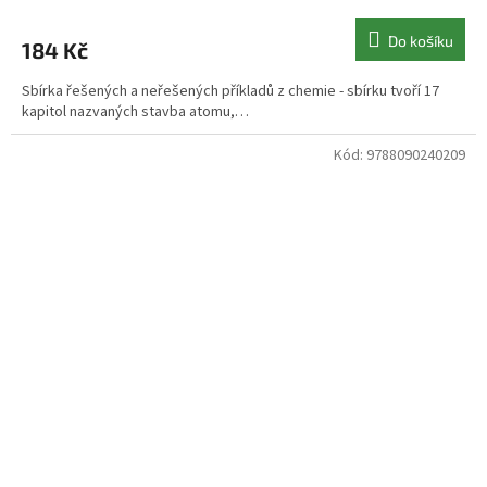
Do košíku
184 Kč
Sbírka řešených a neřešených příkladů z chemie - sbírku tvoří 17
kapitol nazvaných stavba atomu,…
Kód:
9788090240209