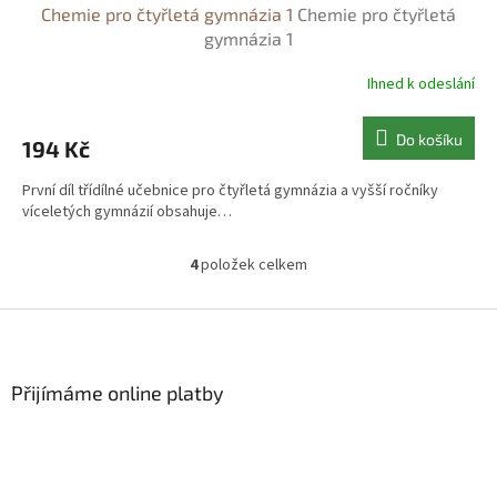
Chemie pro čtyřletá gymnázia 1
Chemie pro čtyřletá
gymnázia 1
Ihned k odeslání
Do košíku
194 Kč
První díl třídílné učebnice pro čtyřletá gymnázia a vyšší ročníky
víceletých gymnázií obsahuje…
4
položek celkem
O
v
l
Z
á
á
d
p
a
a
Přijímáme online platby
c
t
í
í
p
r
v