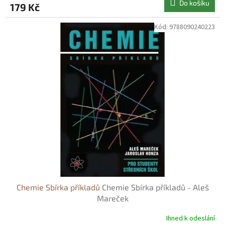
Do košíku
179 Kč
Kód:
9788090240223
Chemie Sbírka příkladů
Chemie Sbírka příkladů - Aleš
Mareček
Ihned k odeslání