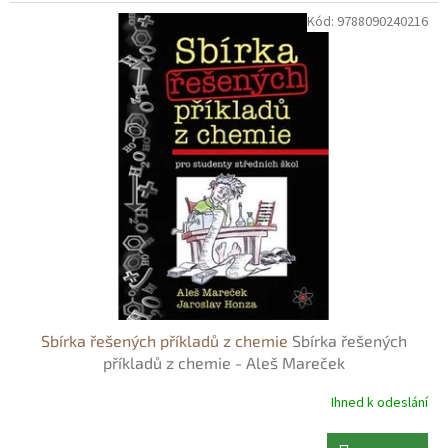
Kód:
9788090240216
Sbírka řešených příkladů z chemie
Sbírka řešených
příkladů z chemie - Aleš Mareček
Ihned k odeslání