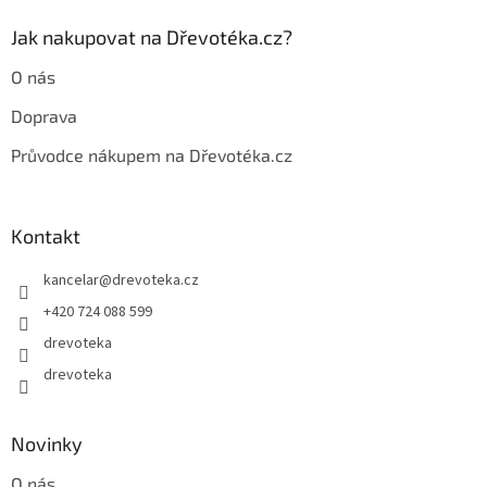
k
y
Jak nakupovat na Dřevotéka.cz?
v
ý
O nás
p
i
Doprava
s
u
Průvodce nákupem na Dřevotéka.cz
Kontakt
kancelar
@
drevoteka.cz
+420 724 088 599
drevoteka
drevoteka
Novinky
O nás