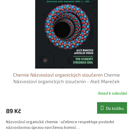
s
o
p
d
r
u
o
k
d
t
u
ů
k
t
ů
Chemie Názvosloví organických sloučenin
Chemie
Názvosloví organických sloučenin - Aleš Mareček
Ihned k odeslání
Do košíku
89 Kč
Názvosloví organické chemie - učebnice respektuje poslední
názvoslovnou úpravu navrženou komisí…