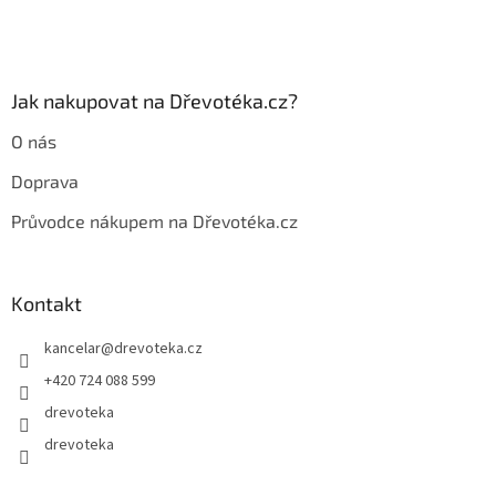
í
p
r
v
k
y
Jak nakupovat na Dřevotéka.cz?
v
ý
O nás
p
i
Doprava
s
u
Průvodce nákupem na Dřevotéka.cz
Kontakt
kancelar
@
drevoteka.cz
+420 724 088 599
drevoteka
drevoteka