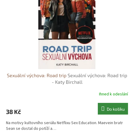
s
o
p
d
r
u
o
k
d
t
u
ů
k
t
ů
Sexuální výchova: Road trip
Sexuální výchova: Road trip
- Katy Birchall
Ihned k odeslání
Do košíku
38 Kč
Na motivy kultovního seriálu Netflixu Sex Education. Maevein bratr
Sean se dostal do potíží a…