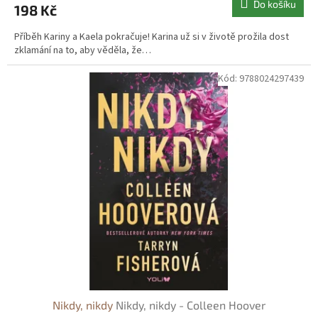
Do košíku
198 Kč
Příběh Kariny a Kaela pokračuje! Karina už si v životě prožila dost
zklamání na to, aby věděla, že…
Kód:
9788024297439
Nikdy, nikdy
Nikdy, nikdy - Colleen Hoover