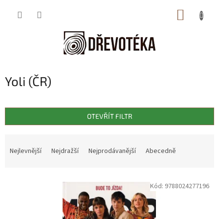
Přejít
NÁKUP
na
obsah
KOŠÍK
Yoli (ČR)
OTEVŘÍT FILTR
Ř
a
Nejlevnější
Nejdražší
Nejprodávanější
Abecedně
z
e
V
n
Kód:
9788024277196
ý
í
p
p
i
r