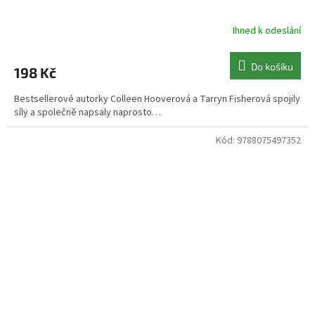
Ihned k odeslání
Do košíku
198 Kč
Bestsellerové autorky Colleen Hooverová a Tarryn Fisherová spojily
síly a společně napsaly naprosto…
Kód:
9788075497352