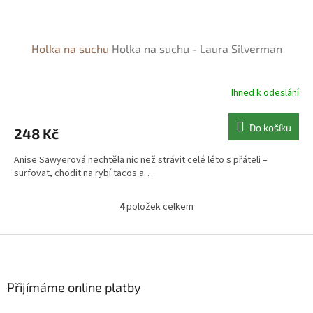
Holka na suchu
Holka na suchu - Laura Silverman
Ihned k odeslání
Do košíku
248 Kč
Anise Sawyerová nechtěla nic než strávit celé léto s přáteli –
surfovat, chodit na rybí tacos a…
4
položek celkem
O
v
l
Z
á
á
d
p
a
a
Přijímáme online platby
c
t
í