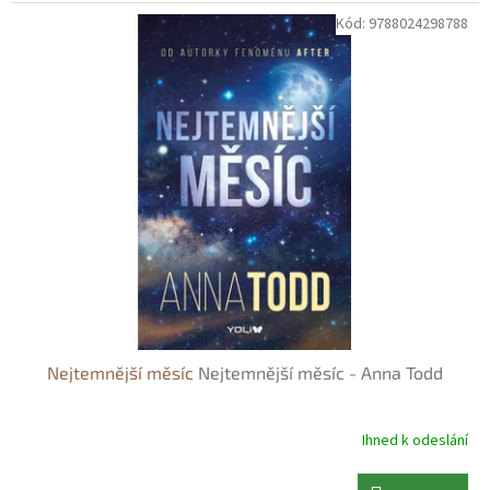
Kód:
9788024298788
Nejtemnější měsíc
Nejtemnější měsíc - Anna Todd
Ihned k odeslání