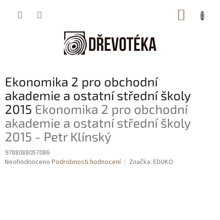
Přejít
NÁKUP
na
obsah
KOŠÍK
Ekonomika 2 pro obchodní
akademie a ostatní střední školy
2015
Ekonomika 2 pro obchodní
akademie a ostatní střední školy
2015 - Petr Klínský
9788088057086
Průměrné
Neohodnoceno
Podrobnosti hodnocení
Značka:
EDUKO
hodnocení
produktu
je
0,0
z
5