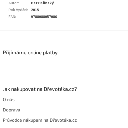
Autor
:
Petr Klínský
Rok Vydání
:
2015
EAN
:
9788088057086
Z
á
p
a
Přijímáme online platby
t
í
Jak nakupovat na Dřevotéka.cz?
O nás
Doprava
Průvodce nákupem na Dřevotéka.cz