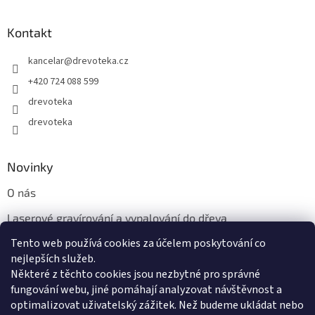
Kontakt
kancelar
@
drevoteka.cz
+420 724 088 599
drevoteka
drevoteka
Novinky
O nás
Laserové gravírování a vypalování do dřeva
Tento web používá cookies za účelem poskytování co
Proč jíst z přírodních dřevěných talířů: Ekologická a Stylová
Volba
nejlepších služeb.
Některé z těchto cookies jsou nezbytné pro správné
fungování webu, jiné pomáhají analyzovat návštěvnost a
optimalizovat uživatelský zážitek. Než budeme ukládat nebo