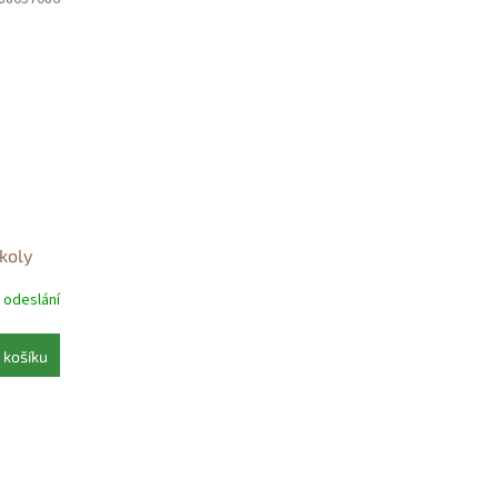
koly
dní
 odeslání
koly
 košíku