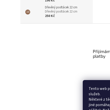
190 Kč
Dřevěný podtácek 22 cm
Dřevěný podtácek 22 cm
250 Kč
Z
á
p
a
t
Přijímám
í
platby
Tento web po
služeb.
Některé z tě
jiné pomáhaj