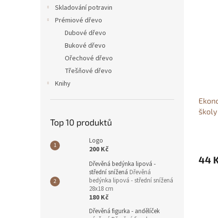
n
ý
í
Skladování potravin
e
p
p
Prémiové dřevo
l
i
r
Dubové dřevo
s
o
Bukové dřevo
p
d
Ořechové dřevo
r
u
o
k
Třešňové dřevo
d
t
Knihy
u
ů
Ekono
k
školy
t
Top 10 produktů
cviče
ů
marke
Logo
200 Kč
44 
Dřevěná bedýnka lipová -
střední snížená
Dřevěná
bedýnka lipová - střední snížená
28x18 cm
180 Kč
Dřevěná figurka - andělíček