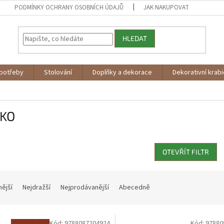
PODMÍNKY OCHRANY OSOBNÍCH ÚDAJŮ
JAK NAKUPOVAT
HLEDAT
potřeby
Stolování
Doplňky a dekorace
Dekorativní krab
KO
OTEVŘÍT FILTR
nější
Nejdražší
Nejprodávanější
Abecedně
Kód:
9788087204924
Kód:
97880