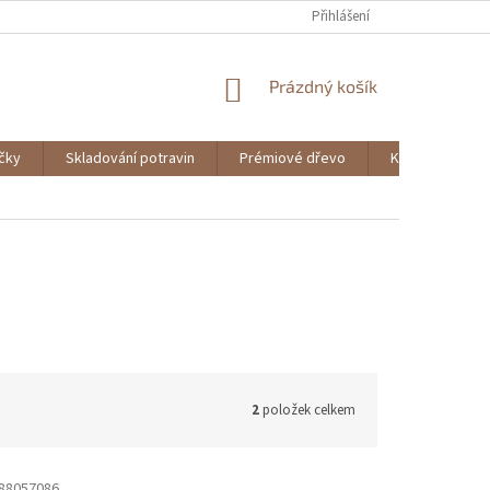
Přihlášení
NÁKUPNÍ
Prázdný košík
KOŠÍK
ičky
Skladování potravin
Prémiové dřevo
Knihy
2
položek celkem
88057086