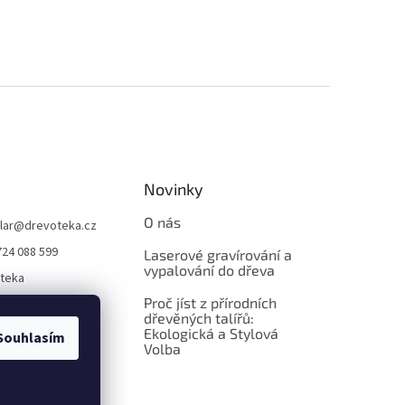
Novinky
O nás
lar
@
drevoteka.cz
724 088 599
Laserové gravírování a
vypalování do dřeva
teka
Proč jíst z přírodních
teka
dřevěných talířů:
Ekologická a Stylová
Souhlasím
Volba