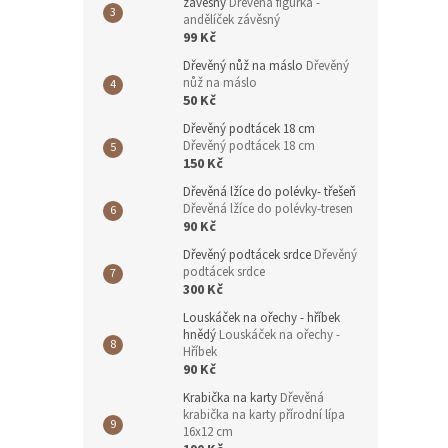
závěsný
Dřevěná figurka -
andělíček závěsný
99 Kč
Dřevěný nůž na máslo
Dřevěný
nůž na máslo
50 Kč
Dřevěný podtácek 18 cm
Dřevěný podtácek 18 cm
150 Kč
Dřevěná lžíce do polévky- třešeň
Dřevěná lžíce do polévky-tresen
90 Kč
Dřevěný podtácek srdce
Dřevěný
podtácek srdce
300 Kč
Louskáček na ořechy - hříbek
hnědý
Louskáček na ořechy -
Hříbek
90 Kč
Krabička na karty
Dřevěná
krabička na karty přírodní lípa
16x12 cm