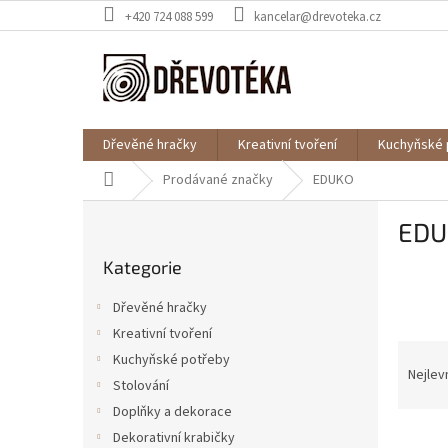
Přejít
+420 724 088 599
kancelar@drevoteka.cz
na
obsah
Dřevěné hračky
Kreativní tvoření
Kuchyňské 
Domů
Prodávané značky
EDUKO
P
EDU
o
Přeskočit
s
Kategorie
kategorie
t
r
Dřevěné hračky
a
Kreativní tvoření
n
Ř
Kuchyňské potřeby
n
a
Nejlev
í
Stolování
z
p
Doplňky a dekorace
e
a
V
n
Dekorativní krabičky