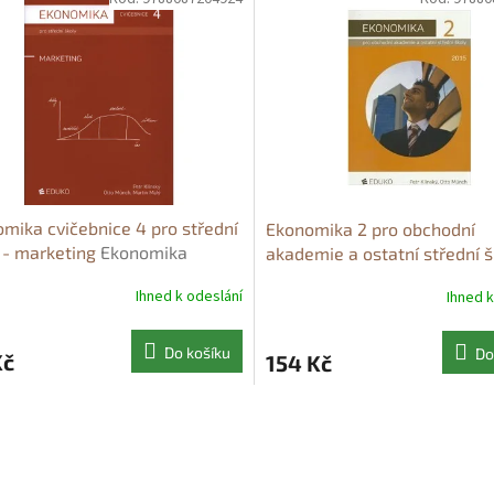
mika cvičebnice 4 pro střední
Ekonomika 2 pro obchodní
 - marketing
Ekonomika
akademie a ostatní střední š
bnice 4 pro střední školy -
2015
Ekonomika 2 pro obcho
Ihned k odeslání
Ihned k
ting - Martin Malý
akademie a ostatní střední š
2015 - Petr Klínský
Do košíku
Do
Kč
154 Kč
O
v
l
á