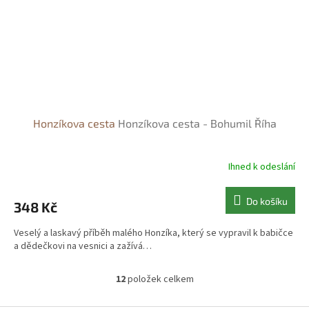
Honzíkova cesta
Honzíkova cesta - Bohumil Říha
Ihned k odeslání
Do košíku
348 Kč
Veselý a laskavý příběh malého Honzíka, který se vypravil k babičce
a dědečkovi na vesnici a zažívá…
12
položek celkem
O
v