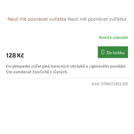
Nauč mě poznávat zvířátka
Nauč mě poznávat zvířátka
Ihned k odeslání
Do košíku
128 Kč
Encyklopedie zvířat plná barevných obrázků a zajímavého povídání.
Sto osmdesát živočichů z různých…
Kód:
9788072921355