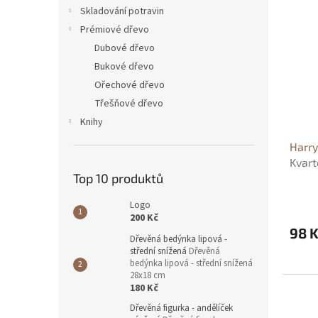
n
ý
í
Skladování potravin
e
p
p
Prémiové dřevo
l
i
r
Dubové dřevo
s
o
Bukové dřevo
p
d
Ořechové dřevo
r
u
o
k
Třešňové dřevo
d
t
Knihy
u
ů
Harry
k
Kvart
t
Top 10 produktů
ů
Logo
200 Kč
98 
Dřevěná bedýnka lipová -
střední snížená
Dřevěná
bedýnka lipová - střední snížená
28x18 cm
180 Kč
Dřevěná figurka - andělíček