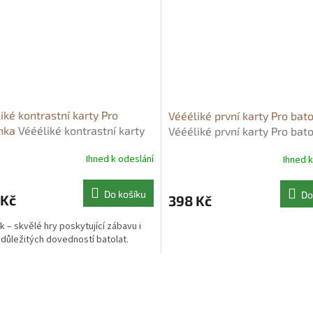
iké kontrastní karty Pro
Véééliké první karty Pro bat
nka
Véééliké kontrastní karty
Véééliké první karty Pro bat
miminka
Ihned k odeslání
Ihned k
Do košíku
Do
 Kč
398 Kč
k – skvělé hry poskytující zábavu i
 důležitých dovedností batolat.
O
v
l
á