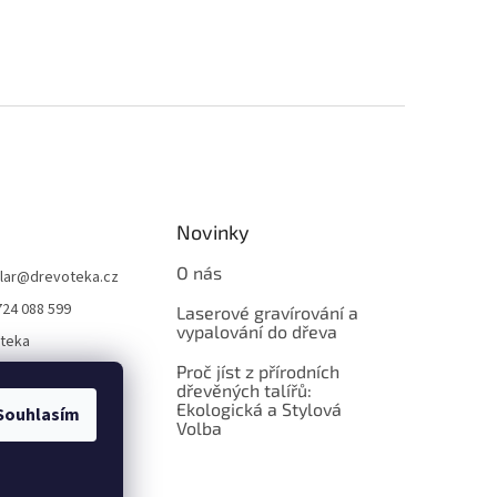
Novinky
O nás
lar
@
drevoteka.cz
724 088 599
Laserové gravírování a
vypalování do dřeva
teka
Proč jíst z přírodních
teka
dřevěných talířů:
Ekologická a Stylová
Souhlasím
Volba