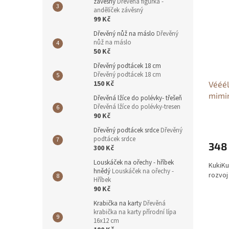
závěsný
Dřevěná figurka -
andělíček závěsný
99 Kč
Dřevěný nůž na máslo
Dřevěný
nůž na máslo
50 Kč
Dřevěný podtácek 18 cm
Dřevěný podtácek 18 cm
150 Kč
Vééél
mimi
Dřevěná lžíce do polévky- třešeň
Pro 
Dřevěná lžíce do polévky-tresen
90 Kč
Dřevěný podtácek srdce
Dřevěný
podtácek srdce
348
300 Kč
Louskáček na ořechy - hříbek
KukiKu
hnědý
Louskáček na ořechy -
rozvoj
Hříbek
90 Kč
Krabička na karty
Dřevěná
krabička na karty přírodní lípa
16x12 cm