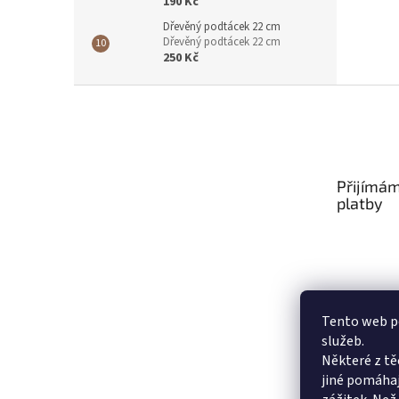
190 Kč
Dřevěný podtácek 22 cm
Dřevěný podtácek 22 cm
250 Kč
Z
á
p
a
t
Přijímám
í
platby
Tento web po
služeb.
Některé z tě
jiné pomáhaj