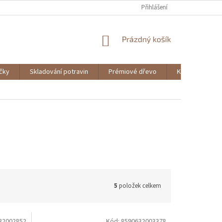
Přihlášení
NÁKUPNÍ
Prázdný košík
KOŠÍK
ičky
Skladování potravin
Prémiové dřevo
Knihy
5
položek celkem
32002852
Kód:
8590632003378