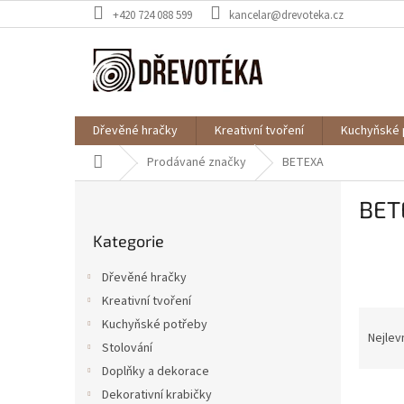
Přejít
+420 724 088 599
kancelar@drevoteka.cz
na
obsah
Dřevěné hračky
Kreativní tvoření
Kuchyňské 
Domů
Prodávané značky
BETEXA
P
BET
o
Přeskočit
s
Kategorie
kategorie
t
r
Dřevěné hračky
a
Kreativní tvoření
n
Ř
Kuchyňské potřeby
n
a
Nejlev
í
Stolování
z
p
Doplňky a dekorace
e
a
V
n
Dekorativní krabičky