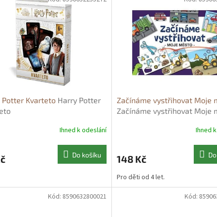
 Potter Kvarteto
Harry Potter
Začínáme vystřihovat Moje 
eto
Začínáme vystřihovat Moje 
Ihned k odeslání
Ihned k
Do košíku
Do
Kč
148 Kč
Pro děti od 4 let.
Kód:
8590632800021
Kód:
85906