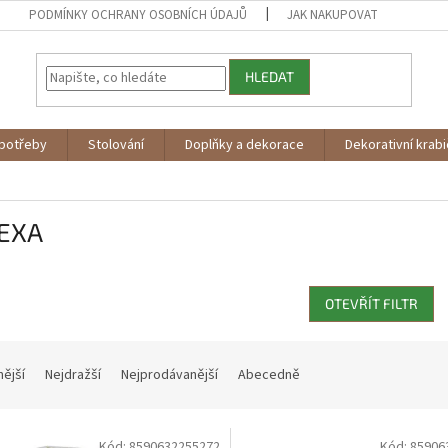
PODMÍNKY OCHRANY OSOBNÍCH ÚDAJŮ
JAK NAKUPOVAT
HLEDAT
potřeby
Stolování
Doplňky a dekorace
Dekorativní krab
EXA
OTEVŘÍT FILTR
nější
Nejdražší
Nejprodávanější
Abecedně
Kód:
8590632255272
Kód:
85906