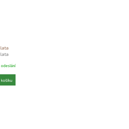
olata
olata
 odeslání
 košíku