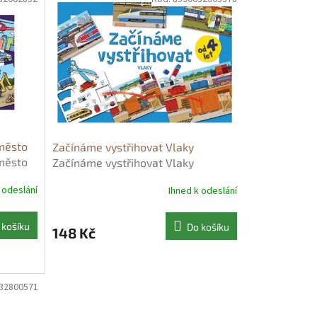
město
Začínáme vystřihovat Vlaky
město
Začínáme vystřihovat Vlaky
 odeslání
Ihned k odeslání
 košíku
Do košíku
148 Kč
32800571