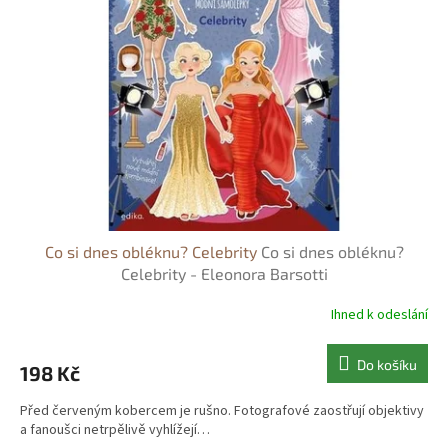
s
o
p
d
r
u
o
k
d
t
u
ů
k
t
ů
Co si dnes obléknu? Celebrity
Co si dnes obléknu?
Celebrity - Eleonora Barsotti
Ihned k odeslání
Do košíku
198 Kč
Před červeným kobercem je rušno. Fotografové zaostřují objektivy
a fanoušci netrpělivě vyhlížejí…