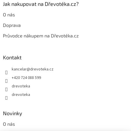
p
Jak nakupovat na Dřevotéka.cz?
i
s
O nás
u
Doprava
Průvodce nákupem na Dřevotéka.cz
Kontakt
kancelar
@
drevoteka.cz
+420 724 088 599
drevoteka
drevoteka
Novinky
O nás