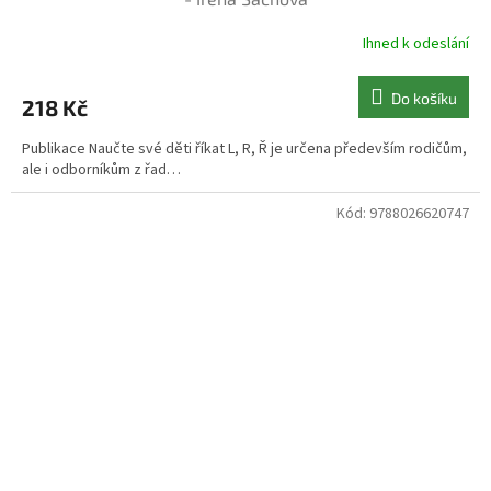
Ihned k odeslání
Do košíku
218 Kč
Publikace Naučte své děti říkat L, R, Ř je určena především rodičům,
ale i odborníkům z řad…
Kód:
9788026620747