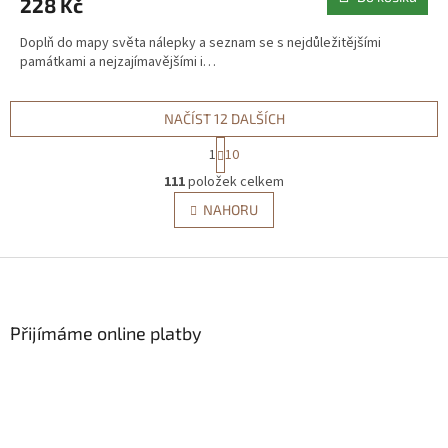
228 Kč
Doplň do mapy světa nálepky a seznam se s nejdůležitějšími
památkami a nejzajímavějšími i…
NAČÍST 12 DALŠÍCH
S
1
10
t
O
r
111
položek celkem
v
á
l
NAHORU
n
á
k
d
o
v
Z
a
á
c
á
n
í
p
í
p
a
Přijímáme online platby
r
t
v
í
k
y
v
ý