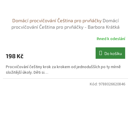
Domácí procvičování Čeština pro prvňáčky
Domácí
procvičování Čeština pro prvňáčky - Barbora Krátká
Ihned k odeslání
Do košíku
198 Kč
Procvičování češtiny krok za krokem od jednodušších po ty mírně
složitější úkoly. Děti si…
Kód:
9788026620846