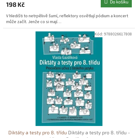
Do košíku
198 Kč
V hledišti to netrpělivě šumí, reflektory osvětlují pódium a koncert
může začít. Jenže co si mají…
Kód:
9788026617808
Diktáty a testy pro 8. třídu
Diktáty a testy pro 8. třídu -