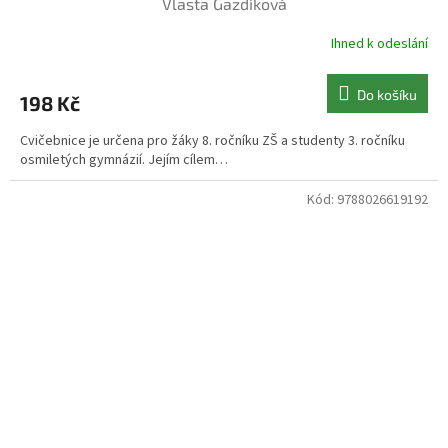
Vlasta Gazdíková
Ihned k odeslání
Do košíku
198 Kč
Cvičebnice je určena pro žáky 8. ročníku ZŠ a studenty 3. ročníku
osmiletých gymnázií. Jejím cílem…
Kód:
9788026619192