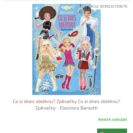
Kód:
8594155759576
Co si dnes obléknu? Zpěvačky
Co si dnes obléknu?
Zpěvačky - Eleonora Barsotti
Ihned k odeslání