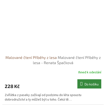
Malované čtení Příběhy z lesa
Malované čtení Příběhy z
lesa - Renata Špačková
Ihned k odeslání
Do košíku
228 Kč
Zvířátka z paseky zažívají od podzimu do léta spoustu
dobrodružství a ty můžeš být u toho. Čeká tě…