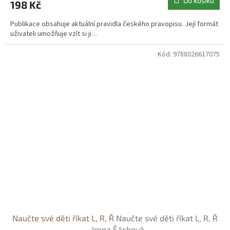
Do košíku
198 Kč
Publikace obsahuje aktuální pravidla českého pravopisu. Její formát
uživateli umožňuje vzít si ji…
Kód:
9788026617075
Naučte své děti říkat L, R, Ř
Naučte své děti říkat L, R, Ř
- Irena Šáchová