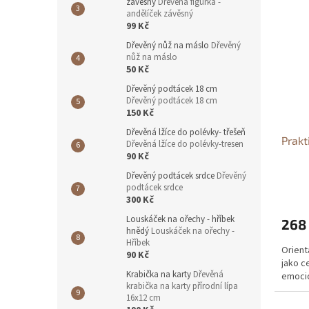
závěsný
Dřevěná figurka -
andělíček závěsný
99 Kč
Dřevěný nůž na máslo
Dřevěný
nůž na máslo
50 Kč
Dřevěný podtácek 18 cm
Dřevěný podtácek 18 cm
150 Kč
Dřevěná lžíce do polévky- třešeň
Prakt
Dřevěná lžíce do polévky-tresen
90 Kč
Dřevěný podtácek srdce
Dřevěný
podtácek srdce
300 Kč
Louskáček na ořechy - hříbek
268
hnědý
Louskáček na ořechy -
Hříbek
Orient
90 Kč
jako c
Krabička na karty
Dřevěná
emocio
krabička na karty přírodní lípa
16x12 cm