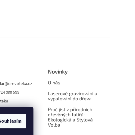
Novinky
O nás
lar
@
drevoteka.cz
724 088 599
Laserové gravírování a
vypalování do dřeva
teka
Proč jíst z přírodních
teka
dřevěných talířů:
Ekologická a Stylová
Souhlasím
Volba