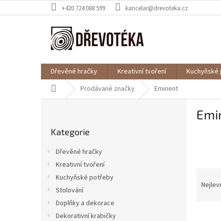
Přejít
+420 724 088 599
kancelar@drevoteka.cz
na
obsah
Dřevěné hračky
Kreativní tvoření
Kuchyňské 
Domů
Prodávané značky
Eminent
P
Emi
o
Přeskočit
s
Kategorie
kategorie
t
r
Dřevěné hračky
a
Kreativní tvoření
n
Ř
Kuchyňské potřeby
n
a
Nejlev
í
Stolování
z
p
Doplňky a dekorace
e
a
V
n
Dekorativní krabičky