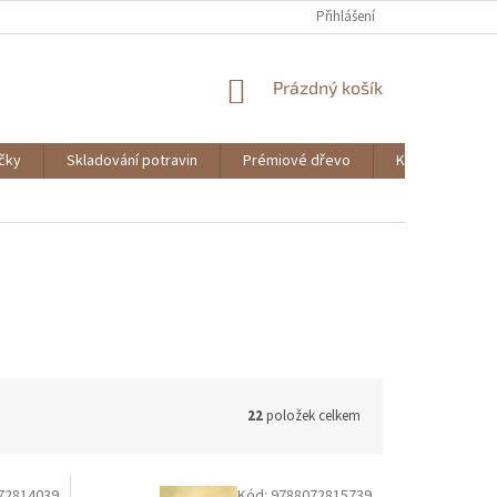
Přihlášení
NÁKUPNÍ
Prázdný košík
KOŠÍK
ičky
Skladování potravin
Prémiové dřevo
Knihy
22
položek celkem
72814039
Kód:
9788072815739