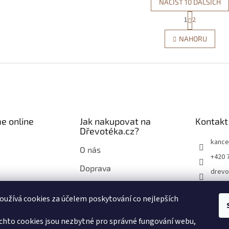
NAČÍST 10 DALŠÍCH
S
1
2
O
t
r
v
NAHORU
á
l
n
á
k
d
o
a
v
c
á
í
n
p
í
r
e online
Jak nakupovat na
Kontakt
v
Dřevotéka.cz?
k
y
kance
O nás
v
+420 
ý
Doprava
p
drevo
i
Průvodce nákupem na
drevo
s
Dřevotéka.cz
užívá cookies za účelem poskytování co nejlepších
u
chto cookies jsou nezbytné pro správné fungování webu,