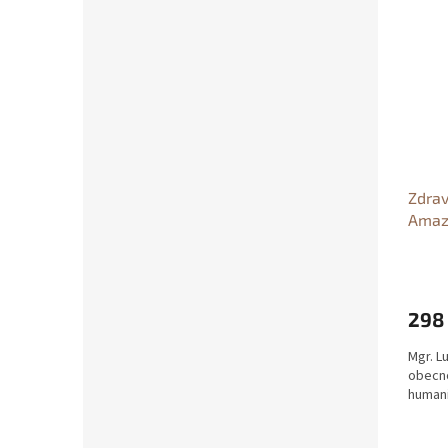
Zdrav
Amaz
rostl
Škra
298
Mgr. L
obecno
humani