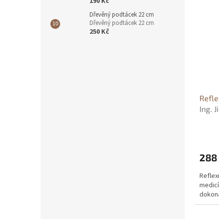
190 Kč
Dřevěný podtácek 22 cm
Dřevěný podtácek 22 cm
250 Kč
Refle
Ing. J
288
Reflex
medicí
dokon