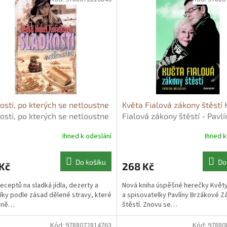
osti, po kterých se netloustne
Květa Fialová zákony štěstí
osti, po kterých se netloustne
Fialová zákony štěstí - Pavlí
ka H. Kořínková
Brzáková
Ihned k odeslání
Ihned k
Do košíku
Do
Kč
268 Kč
receptů na sladká jídla, dezerty a
Nová kniha úspěšné herečky Květy
ky podle zásad dělené stravy, které
a spisovatelky Pavlíny Brzákové Z
eně…
štěstí. Znovu se…
Kód:
9788072814763
Kód:
97880