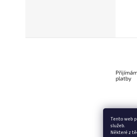
Z
á
p
a
t
Přijímám
í
platby
Tento web po
služeb.
Některé z tě