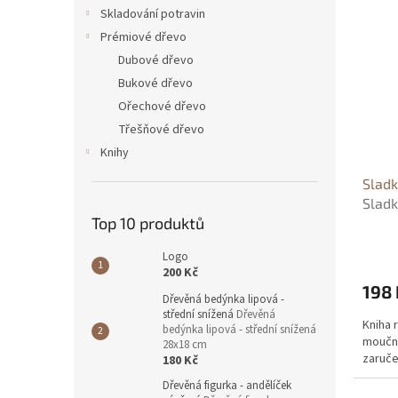
n
ý
í
Skladování potravin
e
p
p
Prémiové dřevo
l
i
r
Dubové dřevo
s
o
Bukové dřevo
p
d
Ořechové dřevo
r
u
o
k
Třešňové dřevo
d
t
Knihy
u
ů
Sladk
k
Sladk
t
Top 10 produktů
- Len
ů
Logo
200 Kč
198 
Dřevěná bedýnka lipová -
střední snížená
Dřevěná
Kniha 
bedýnka lipová - střední snížená
mouční
28x18 cm
zaruč
180 Kč
Dřevěná figurka - andělíček