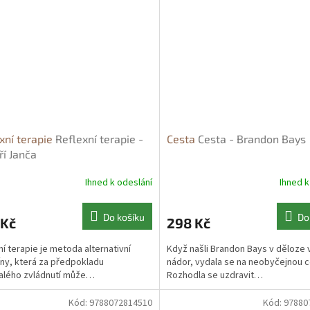
xní terapie
Reflexní terapie -
Cesta
Cesta - Brandon Bays
iří Janča
Ihned k odeslání
Ihned k
Do košíku
Do
 Kč
298 Kč
ní terapie je metoda alternativní
Když našli Brandon Bays v děloze 
ny, která za předpokladu
nádor, vydala se na neobyčejnou c
alého zvládnutí může…
Rozhodla se uzdravit…
Kód:
9788072814510
Kód:
97880