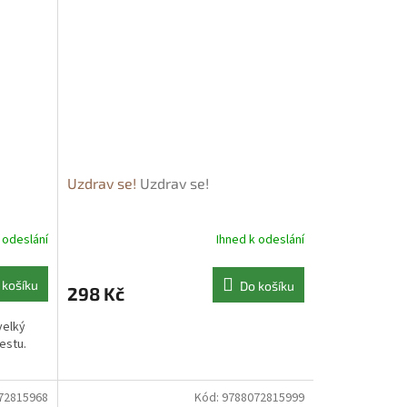
Uzdrav se!
Uzdrav se!
 odeslání
Ihned k odeslání
 košíku
Do košíku
298 Kč
velký
estu.
72815968
Kód:
9788072815999