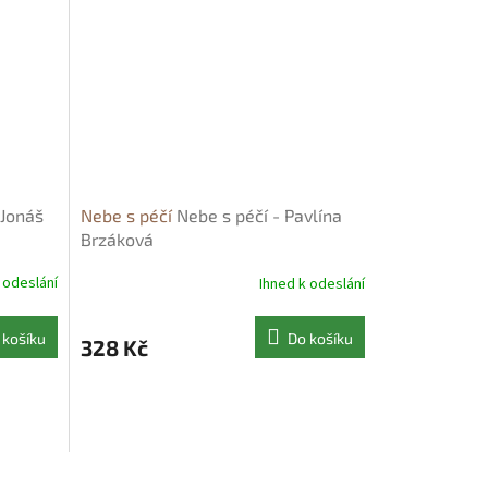
 Jonáš
Nebe s péčí
Nebe s péčí - Pavlína
Brzáková
 odeslání
Ihned k odeslání
 košíku
Do košíku
328 Kč