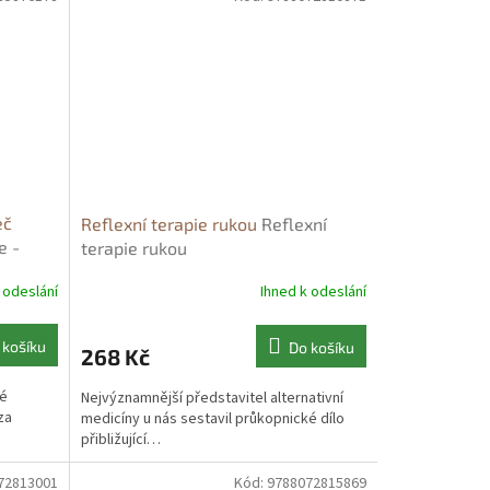
eč
Reflexní terapie rukou
Reflexní
e -
terapie rukou
 odeslání
Ihned k odeslání
 košíku
Do košíku
268 Kč
ké
Nejvýznamnější představitel alternativní
za
medicíny u nás sestavil průkopnické dílo
přibližující…
72813001
Kód:
9788072815869