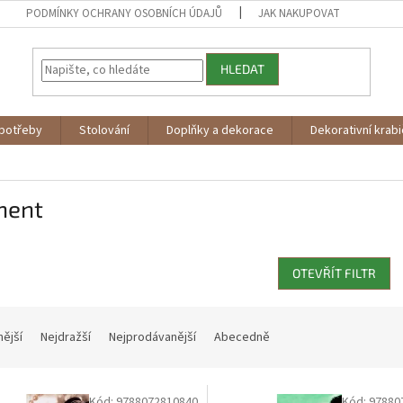
PODMÍNKY OCHRANY OSOBNÍCH ÚDAJŮ
JAK NAKUPOVAT
HLEDAT
potřeby
Stolování
Doplňky a dekorace
Dekorativní krab
nent
OTEVŘÍT FILTR
nější
Nejdražší
Nejprodávanější
Abecedně
Kód:
9788072810840
Kód:
97880