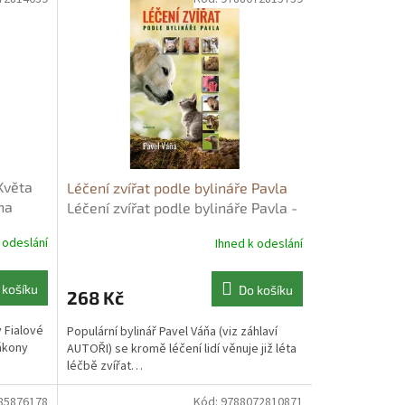
Květa
Léčení zvířat podle bylináře Pavla
na
Léčení zvířat podle bylináře Pavla -
Pavel Váňa
 odeslání
Ihned k odeslání
 košíku
Do košíku
268 Kč
 Fialové
Populární bylinář Pavel Váňa (viz záhlaví
ákony
AUTOŘI) se kromě léčení lidí věnuje již léta
léčbě zvířat…
85876178
Kód:
9788072810871