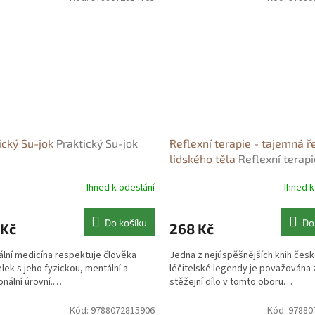
ický Su-jok
Praktický Su-jok
Reflexní terapie - tajemná ř
lidského těla
Reflexní terapi
tajemná řeč lidského těla
Ihned k odeslání
Ihned k
Do košíku
Do
 Kč
268 Kč
ální medicína respektuje člověka
Jedna z nejúspěšnějších knih čes
elek s jeho fyzickou, mentální a
léčitelské legendy je považována 
nální úrovní.…
stěžejní dílo v tomto oboru…
Kód:
9788072815906
Kód:
97880