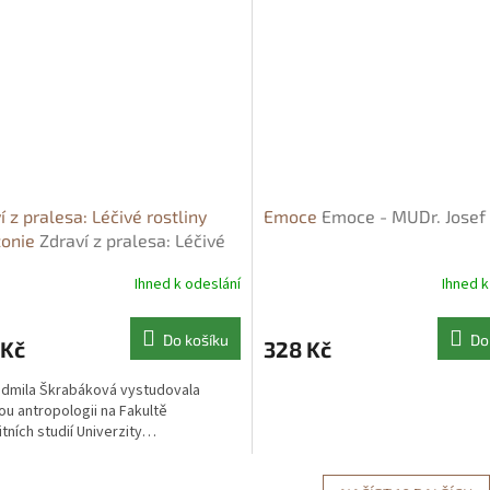
í z pralesa: Léčivé rostliny
Emoce
Emoce - MUDr. Josef
onie
Zdraví z pralesa: Léčivé
iny Amazonie - Ludmila
Ihned k odeslání
Ihned k
báková
Do košíku
Do
 Kč
328 Kč
udmila Škrabáková vystudovala
u antropologii na Fakultě
tních studií Univerzity…