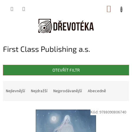
Přejít
NÁKUP
na
obsah
KOŠÍK
First Class Publishing a.s.
OTEVŘÍT FILTR
Ř
a
Nejlevnější
Nejdražší
Nejprodávanější
Abecedně
z
e
V
n
Kód:
9788090806740
ý
í
p
p
i
r