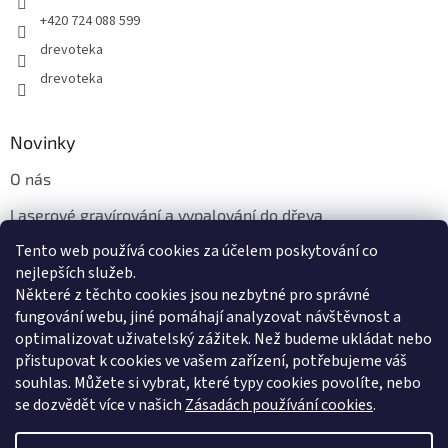
+420 724 088 599
drevoteka
drevoteka
Novinky
O nás
Laserové gravírování a vypalování do dřeva
Tento web používá cookies za účelem poskytování co
Proč jíst z přírodních dřevěných talířů: Ekologická a Stylová
Volba
nejlepších služeb.
Některé z těchto cookies jsou nezbytné pro správné
fungování webu, jiné pomáhají analyzovat návštěvnost a
optimalizovat uživatelský zážitek. Než budeme ukládat nebo
přistupovat k cookies ve vašem zařízení, potřebujeme váš
souhlas. Můžete si vybrat, které typy cookies povolíte, nebo
se dozvědět více v našich
Zásadách používání cookies
.
Vytvořil Shoptet