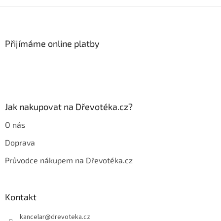
v
l
Z
á
á
d
p
a
a
Přijímáme online platby
c
t
í
í
p
r
v
k
y
Jak nakupovat na Dřevotéka.cz?
v
ý
O nás
p
i
Doprava
s
u
Průvodce nákupem na Dřevotéka.cz
Kontakt
kancelar
@
drevoteka.cz