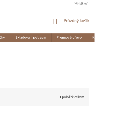
Přihlášení
NÁKUPNÍ
Prázdný košík
KOŠÍK
ičky
Skladování potravin
Prémiové dřevo
Knihy
1
položek celkem