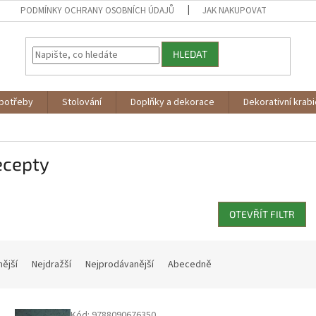
PODMÍNKY OCHRANY OSOBNÍCH ÚDAJŮ
JAK NAKUPOVAT
HLEDAT
potřeby
Stolování
Doplňky a dekorace
Dekorativní krab
ecepty
OTEVŘÍT FILTR
nější
Nejdražší
Nejprodávanější
Abecedně
Kód:
9788090676350