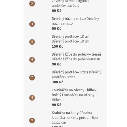
závěsný
Dřevěná figurka -
andělíček závěsný
99 Kč
Dřevěný nůž na máslo
Dřevěný
nůž na máslo
50 Kč
Dřevěný podtácek 18 cm
Dřevěný podtácek 18 cm
150 Kč
Dřevěná lžíce do polévky- třešeň
Dřevěná lžíce do polévky-tresen
90 Kč
Dřevěný podtácek srdce
Dřevěný
podtácek srdce
300 Kč
Louskáček na ořechy - hříbek
hnědý
Louskáček na ořechy -
Hříbek
90 Kč
Krabička na karty
Dřevěná
krabička na karty přírodní lípa
16x12 cm