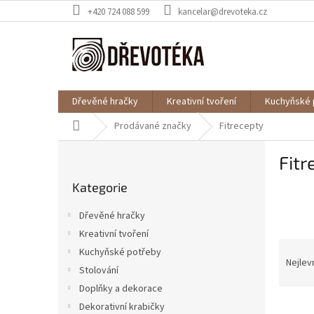
Přejít
+420 724 088 599
kancelar@drevoteka.cz
na
obsah
Dřevěné hračky
Kreativní tvoření
Kuchyňské 
Domů
Prodávané značky
Fitrecepty
P
Fitr
o
Přeskočit
s
Kategorie
kategorie
t
r
Dřevěné hračky
a
Kreativní tvoření
n
Ř
Kuchyňské potřeby
n
a
Nejlev
í
Stolování
z
p
Doplňky a dekorace
e
a
V
n
Dekorativní krabičky