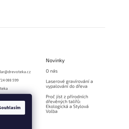
Novinky
O nás
lar
@
drevoteka.cz
724 088 599
Laserové gravírování a
vypalování do dřeva
teka
Proč jíst z přírodních
teka
dřevěných talířů:
Ekologická a Stylová
Souhlasím
Volba