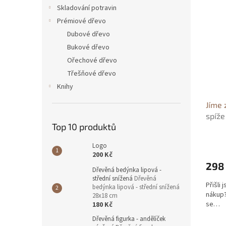
n
ý
í
Skladování potravin
e
p
p
Prémiové dřevo
l
i
r
Dubové dřevo
s
o
Bukové dřevo
p
d
Ořechové dřevo
r
u
o
k
Třešňové dřevo
d
t
Knihy
u
ů
Jíme 
k
spíže
t
Top 10 produktů
ů
Logo
200 Kč
298
Dřevěná bedýnka lipová -
střední snížená
Dřevěná
Přišli
bedýnka lipová - střední snížená
nákup?
28x18 cm
se…
180 Kč
Dřevěná figurka - andělíček