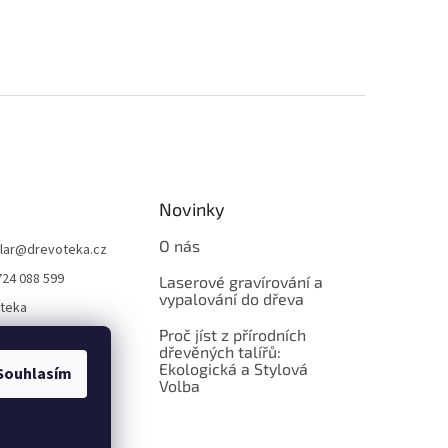
Novinky
O nás
lar
@
drevoteka.cz
724 088 599
Laserové gravírování a
vypalování do dřeva
teka
Proč jíst z přírodních
teka
dřevěných talířů:
Ekologická a Stylová
Souhlasím
Volba