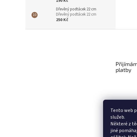
190 Kč
Dřevěný podtácek 22 cm
Dřevěný podtácek 22 cm
250 Kč
Z
á
p
a
t
Přijímám
í
platby
Tento web po
služeb.
Některé z tě
jiné pomáhaj