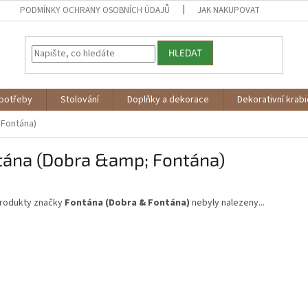
PODMÍNKY OCHRANY OSOBNÍCH ÚDAJŮ
JAK NAKUPOVAT
HLEDAT
potřeby
Stolování
Doplňky a dekorace
Dekorativní krab
 Fontána)
tána (Dobra &amp; Fontána)
rodukty značky
Fontána (Dobra & Fontána)
nebyly nalezeny...