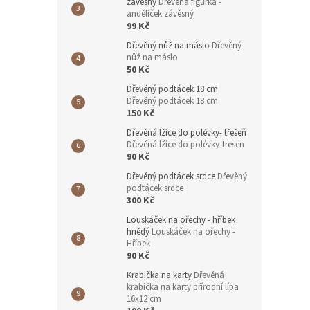
závěsný
Dřevěná figurka -
andělíček závěsný
99 Kč
Dřevěný nůž na máslo
Dřevěný
nůž na máslo
50 Kč
Dřevěný podtácek 18 cm
Dřevěný podtácek 18 cm
150 Kč
Dřevěná lžíce do polévky- třešeň
Dřevěná lžíce do polévky-tresen
90 Kč
Dřevěný podtácek srdce
Dřevěný
podtácek srdce
300 Kč
Louskáček na ořechy - hříbek
hnědý
Louskáček na ořechy -
Hříbek
90 Kč
Krabička na karty
Dřevěná
krabička na karty přírodní lípa
16x12 cm