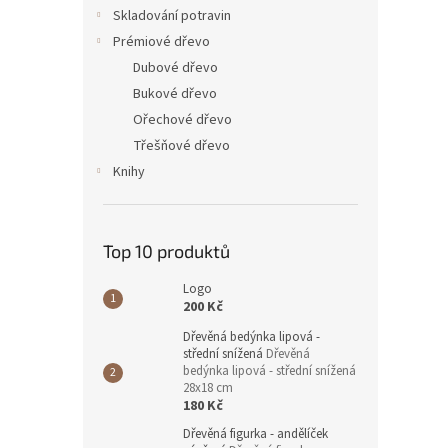
n
Skladování potravin
e
Prémiové dřevo
l
Dubové dřevo
Bukové dřevo
Ořechové dřevo
Třešňové dřevo
Knihy
Top 10 produktů
Logo
200 Kč
Dřevěná bedýnka lipová -
střední snížená
Dřevěná
bedýnka lipová - střední snížená
28x18 cm
180 Kč
Dřevěná figurka - andělíček