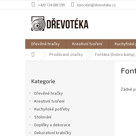
Přejít
+420 724 088 599
kancelar@drevoteka.cz
na
obsah
Dřevěné hračky
Kreativní tvoření
Kuchyňské 
Domů
Prodávané značky
Fontána (Dobra &amp;
P
Fon
o
Přeskočit
s
Kategorie
kategorie
t
Žádné p
r
Dřevěné hračky
a
Kreativní tvoření
n
Kuchyňské potřeby
n
í
Stolování
p
Doplňky a dekorace
a
Dekorativní krabičky