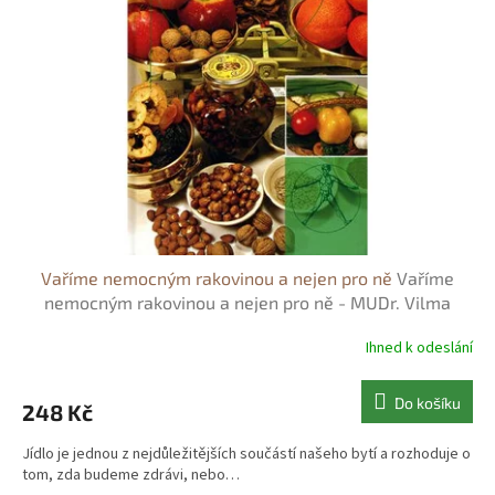
s
o
p
d
r
u
o
k
d
t
u
ů
k
t
ů
Vaříme nemocným rakovinou a nejen pro ně
Vaříme
nemocným rakovinou a nejen pro ně - MUDr. Vilma
Partyková
Ihned k odeslání
Do košíku
248 Kč
Jídlo je jednou z nejdůležitějších součástí našeho bytí a rozhoduje o
tom, zda budeme zdrávi, nebo…