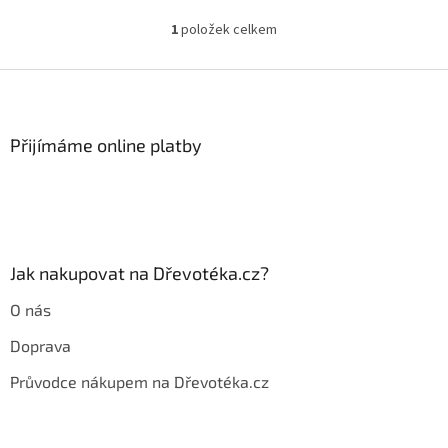
1
položek celkem
O
v
l
Z
á
á
d
p
a
a
Přijímáme online platby
c
t
í
í
p
r
v
k
y
Jak nakupovat na Dřevotéka.cz?
v
ý
O nás
p
i
Doprava
s
u
Průvodce nákupem na Dřevotéka.cz