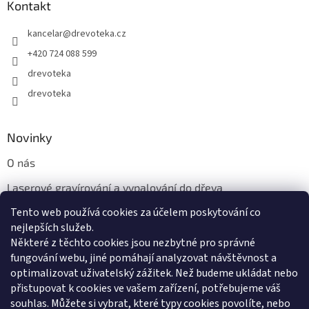
Kontakt
kancelar
@
drevoteka.cz
+420 724 088 599
drevoteka
drevoteka
Novinky
O nás
Laserové gravírování a vypalování do dřeva
Tento web používá cookies za účelem poskytování co
Proč jíst z přírodních dřevěných talířů: Ekologická a Stylová
Volba
nejlepších služeb.
Některé z těchto cookies jsou nezbytné pro správné
fungování webu, jiné pomáhají analyzovat návštěvnost a
optimalizovat uživatelský zážitek. Než budeme ukládat nebo
přistupovat k cookies ve vašem zařízení, potřebujeme váš
souhlas. Můžete si vybrat, které typy cookies povolíte, nebo