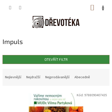
Přejít
NÁKUP
na
obsah
KOŠÍK
Impuls
OTEVŘÍT FILTR
Ř
a
Nejlevnější
Nejdražší
Nejprodávanější
Abecedně
z
e
V
n
Kód:
9788090407435
ý
í
p
p
i
r