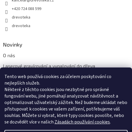
kancelar
@
drevoteka.cz
+420 724 088 599
drevoteka
drevoteka
Novinky
O nás
Laserové gravírování a vypalování do dřeva
Tento web používá cookies za účelem poskytování co
Proč jíst z přírodních dřevěných talířů: Ekologická a Stylová
Volba
nejlepších služeb.
Některé z těchto cookies jsou nezbytné pro správné
fungování webu, jiné pomáhají analyzovat návštěvnost a
optimalizovat uživatelský zážitek. Než budeme ukládat nebo
přistupovat k cookies ve vašem zařízení, potřebujeme váš
souhlas. Můžete si vybrat, které typy cookies povolíte, nebo
se dozvědět více v našich
Zásadách používání cookies
.