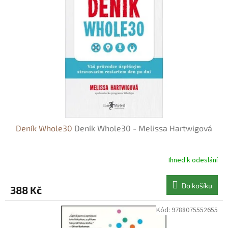
s
o
p
d
r
u
o
k
d
t
u
ů
k
t
ů
Deník Whole30
Deník Whole30 - Melissa Hartwigová
Ihned k odeslání
Do košíku
388 Kč
Kód:
9788075552655