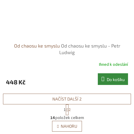
Od chaosu ke smyslu
Od chaosu ke smyslu - Petr
Ludwig
Ihned k odeslání
Do košíku
448 Kč
NAČÍST DALŠÍ 2
S
1
2
t
O
r
14
položek celkem
v
á
l
NAHORU
n
á
k