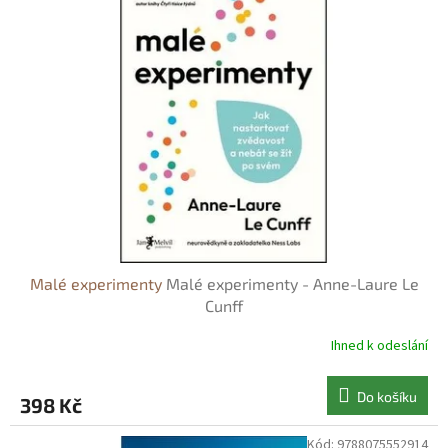
Malé experimenty
Malé experimenty - Anne-Laure Le
Cunff
Ihned k odeslání
Do košíku
398 Kč
Kód:
9788075552914