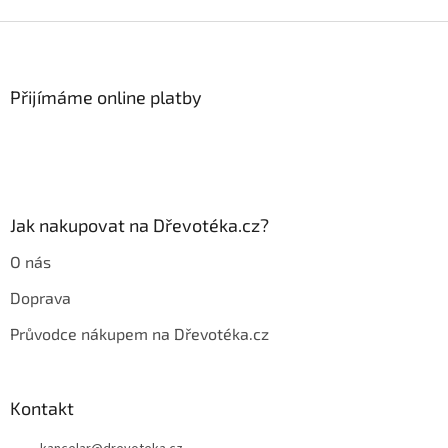
d
o
v
Z
a
á
c
á
n
í
p
í
p
a
Přijímáme online platby
r
t
v
í
k
y
v
ý
p
Jak nakupovat na Dřevotéka.cz?
i
s
O nás
u
Doprava
Průvodce nákupem na Dřevotéka.cz
Kontakt