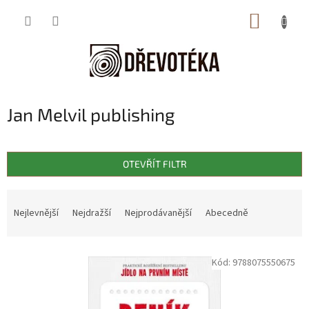
Přejít
NÁKUP
na
obsah
KOŠÍK
Jan Melvil publishing
OTEVŘÍT FILTR
Ř
a
Nejlevnější
Nejdražší
Nejprodávanější
Abecedně
z
e
V
n
Kód:
9788075550675
ý
í
p
p
i
r