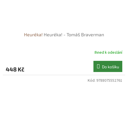
Heuréka!
Heuréka! - Tomáš Braverman
Ihned k odeslání
Do košíku
448 Kč
Kód:
9788075552761